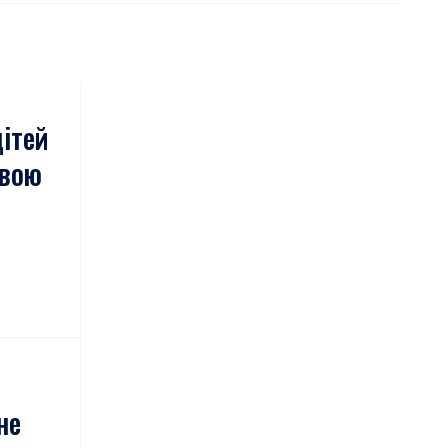
ітей
свою
не