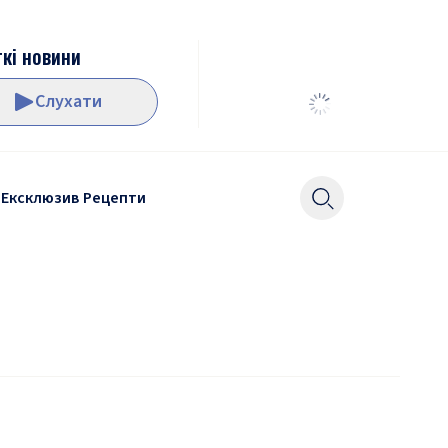
кі новини
Слухати
Ексклюзив
Рецепти