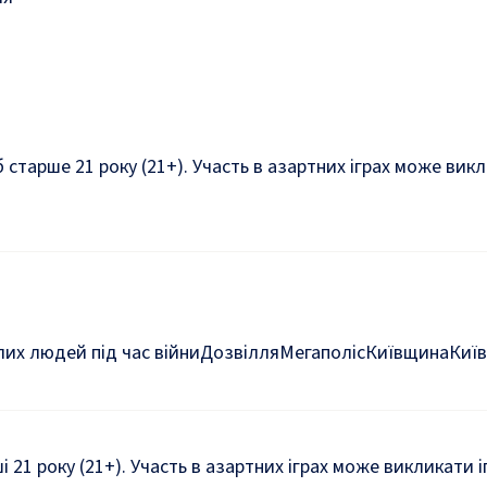
б старше 21 року (21+). Участь в азартних іграх може ви
их людей під час війни
Дозвілля
Мегаполіс
Київщина
Київ
ші 21 року (21+). Участь в азартних іграх може викликати