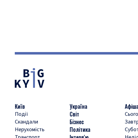
Київ
Україна
Афіш
Світ
Події
Сього
Бізнес
Скандали
Завт
Політика
Нерухомість
Субо
Інтерв'ю
Транспорт
Неді