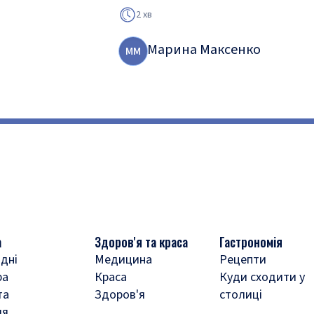
2 хв
Марина Максенко
М
М
а
Здоров'я та краса
Гастрономія
дні
Медицина
Рецепти
ра
Краса
Куди сходити у
та
Здоров'я
столиці
ля