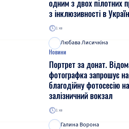
одним з двох пілотних п
з інклюзивності в Україн
1 хв
Любава Лисичкіна
Л
Л
Новини
Портрет за донат. Відом
фотографка запрошує на
благодійну фотосесію н
залізничний вокзал
1 хв
Галина Ворона
Г
В