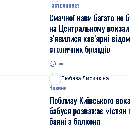
Гастрономія
Смачної кави багато не б
на Центральному вокзал
з’явилися кав’ярні відо
столичних брендів
1 хв
Любава Лисичкіна
Л
Л
Новини
Поблизу Київського вок
бабуся розважає містян 
баяні з балкона