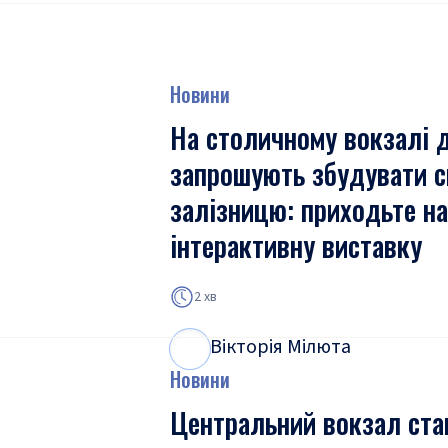
Новини
На столичному вокзалі д
запрошують збудувати 
залізницю: приходьте на
інтерактивну виставку
2 хв
Вікторія Мілюта
В
М
Новини
Центральний вокзал ста