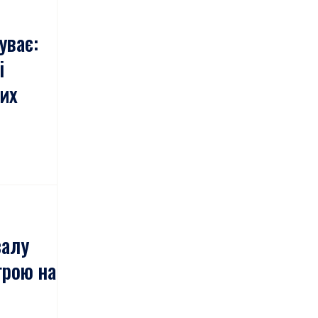
уває:
і
мих
залу
грою на