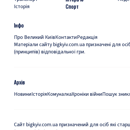
Спорт
Історія
Інфо
Про Великий Київ
Контакти
Редакція
Матеріали сайту bigkyiv.com.ua призначені для осі
(принципів) відповідальної гри.
Архів
Новини
Історія
Комуналка
Хроніки війни
Пошук зникл
Сайт bigkyiv.com.ua призначений для осіб які стар