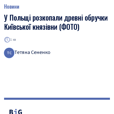
Новини
У Польщі розкопали древні обручки
Київської князівни (ФОТО)
1 хв
Тетяна Сененко
Т
С