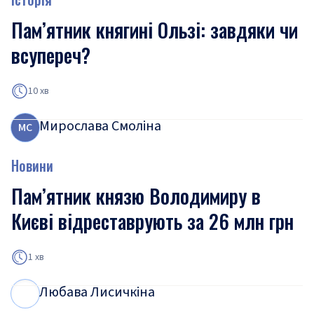
Пам’ятник княгині Ользі: завдяки чи
всупереч?
10 хв
Мирослава Смоліна
М
С
Новини
Пам’ятник князю Володимиру в
Києві відреставрують за 26 млн грн
1 хв
Любава Лисичкіна
Л
Л