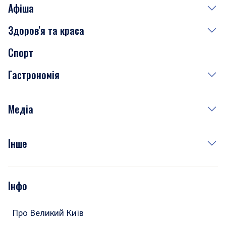
Афіша
Здоров'я та краса
Сьогодні
Спорт
Завтра
Медицина
Гастрономія
Субота
Краса
Неділя
Здоров'я
Рецепти
Медіа
Куди сходити у столиці
Фото
Інше
Відео
Опитування
Подкасти
Інфо
Тести
Про Великий Київ