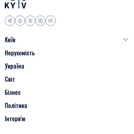
Київ
Нерухомість
Події
Україна
Скандали
Світ
Нерухомість
Бізнес
Транспорт
Політика
Інтерв'ю