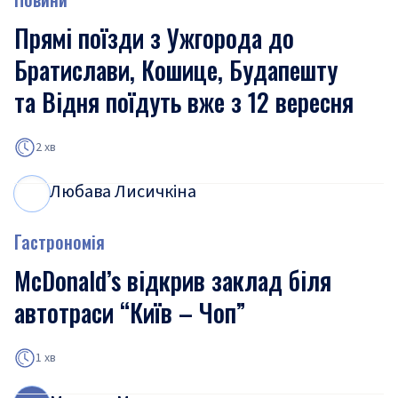
Прямі поїзди з Ужгорода до
Братислави, Кошице, Будапешту
та Відня поїдуть вже з 12 вересня
2 хв
Любава Лисичкіна
Л
Л
Гастрономія
McDonald’s відкрив заклад біля
автотраси “Київ – Чоп”
1 хв