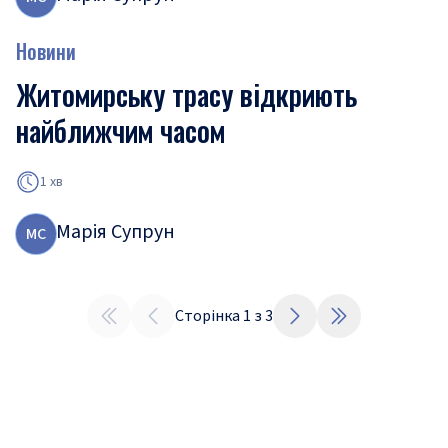
Новини
Житомирську трасу відкриють
найближчим часом
1 хв
Марія Супрун
М
С
Сторінка
1
з
3