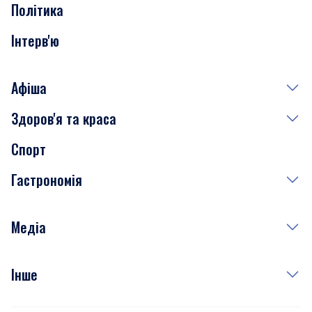
Політика
Інтерв'ю
Афіша
Здоров'я та краса
Сьогодні
Спорт
Завтра
Медицина
Гастрономія
Субота
Краса
Неділя
Здоров'я
Рецепти
Медіа
Куди сходити у столиці
Фото
Інше
Відео