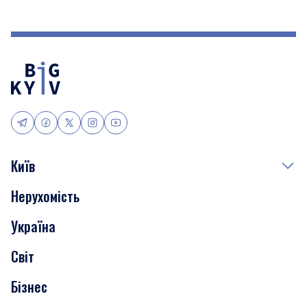
Київ
Нерухомість
Події
Україна
Скандали
Світ
Нерухомість
Бізнес
Транспорт