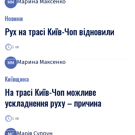
Марина Максенко
М
М
Новини
Рух на трасі Київ-Чоп відновили
1 хв
Марина Максенко
М
М
Київщина
На трасі Київ-Чоп можливе
ускладнення руху – причина
1 хв
Марія Супрун
М
С