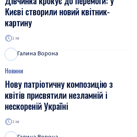
Дівчинка крокує до перемоги: у
Києві створили новий квітник-
картину
1 хв
Галина Ворона
Г
В
Новини
Нову патріотичну композицію з
квітів присвятили незламній і
нескореній Україні
2 хв