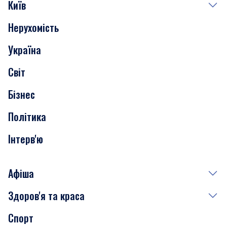
Київ
Нерухомість
Події
Україна
Скандали
Світ
Нерухомість
Бізнес
Транспорт
Політика
Інтерв'ю
Афіша
Здоров'я та краса
Сьогодні
Спорт
Завтра
Медицина