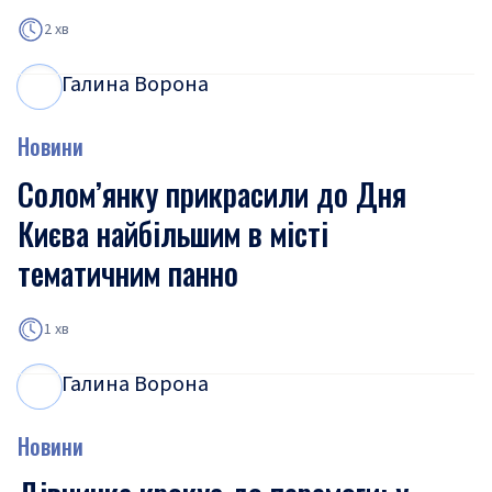
2 хв
Галина Ворона
Г
В
Новини
Солом’янку прикрасили до Дня
Києва найбільшим в місті
тематичним панно
1 хв
Галина Ворона
Г
В
Новини