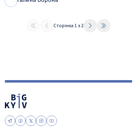
Галина Ворона
Г
В
Сторінка
1
з
2