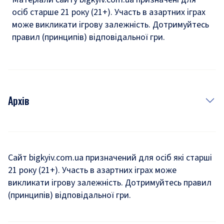
осіб старше 21 року (21+). Участь в азартних іграх
може викликати ігрову залежність. Дотримуйтесь
правил (принципів) відповідальної гри.
Архів
Новини
Історія
Сайт bigkyiv.com.ua призначений для осіб які старші
21 року (21+). Участь в азартних іграх може
Комуналка
викликати ігрову залежність. Дотримуйтесь правил
Хроніки війни
(принципів) відповідальної гри.
Пошук зниклих людей під час війни