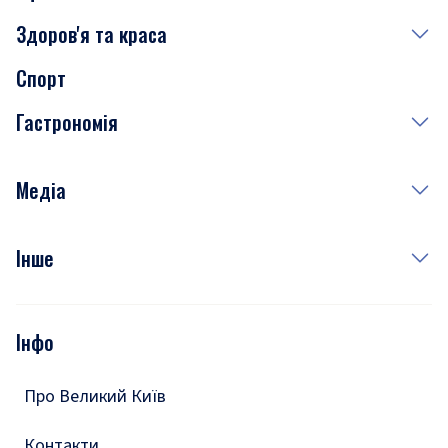
Здоров'я та краса
Сьогодні
Спорт
Завтра
Медицина
Гастрономія
Субота
Краса
Неділя
Здоров'я
Рецепти
Медіа
Куди сходити у столиці
Фото
Інше
Відео
Опитування
Подкасти
Інфо
Тести
Про Великий Київ
Контакти