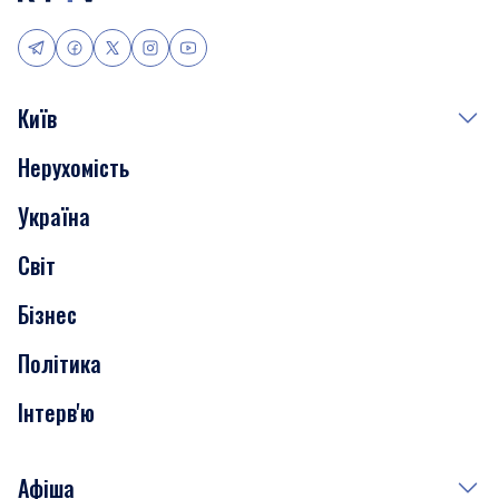
Київ
Нерухомість
Події
Україна
Скандали
Світ
Нерухомість
Бізнес
Транспорт
Політика
Інтерв'ю
Афіша