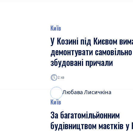
Київ
У Козині під Києвом вим
демонтувати самовільно
збудовані причали
2 хв
Любава Лисичкіна
Л
Л
Київ
За багатомільйонним
будівництвом маєтків у 