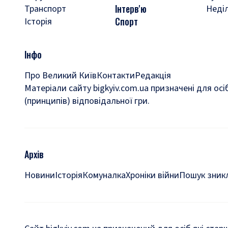
Інтерв'ю
Транспорт
Неді
Спорт
Історія
Інфо
Про Великий Київ
Контакти
Редакція
Матеріали сайту bigkyiv.com.ua призначені для осі
(принципів) відповідальної гри.
Архів
Новини
Історія
Комуналка
Хроніки війни
Пошук зникл