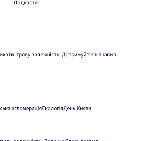
Подкасти
кликати ігрову залежність. Дотримуйтесь правил
ська агломерація
Екологія
День Києва