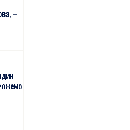
ова, –
один
можемо