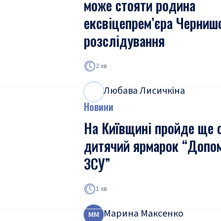
може стояти родина
ексвіцепрем’єра Черниш
розслідування
2 хв
Любава Лисичкіна
Л
Л
Новини
На Київщині пройде ще 
дитячий ярмарок “Допо
ЗСУ”
1 хв
Марина Максенко
М
М