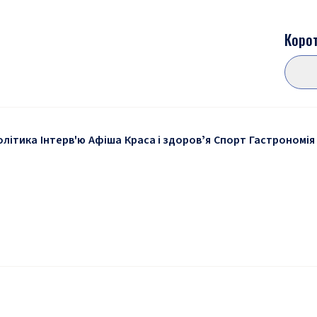
Корот
олітика
Інтерв'ю
Афіша
Краса і здоровʼя
Спорт
Гастрономія