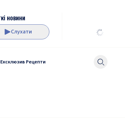
кі новини
Слухати
Ексклюзив
Рецепти