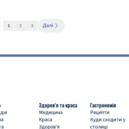
Далі
1
2
3
а
Здоров'я та краса
Гастрономія
дні
Медицина
Рецепти
ра
Краса
Куди сходити у
та
Здоров'я
столиці