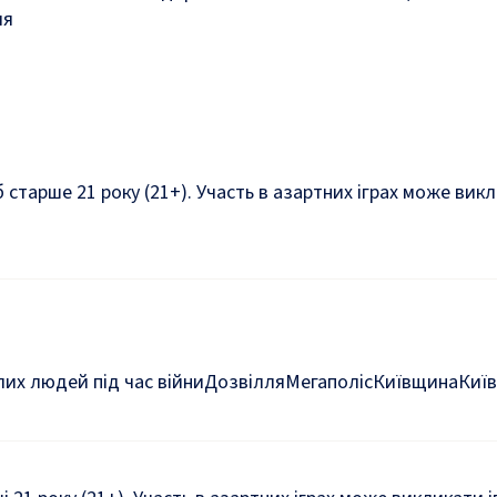
ля
б старше 21 року (21+). Участь в азартних іграх може ви
их людей під час війни
Дозвілля
Мегаполіс
Київщина
Київ