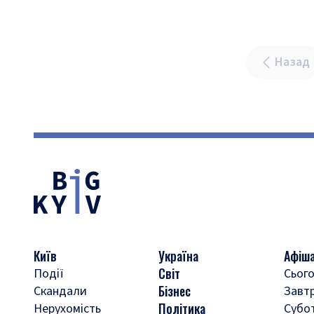
Назад
Київ
Україна
Афіш
Світ
Події
Сього
Бізнес
Скандали
Завт
Політика
Нерухомість
Субо