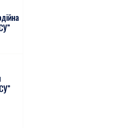
одійна
СУ”
й
СУ”