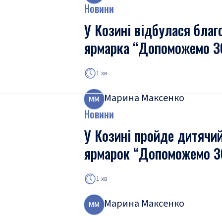
Новини
У Козині відбулася благ
ярмарка “Допоможемо З
1 хв
Марина Максенко
М
М
Новини
У Козині пройде дитячи
ярмарок “Допоможемо З
1 хв
Марина Максенко
М
М