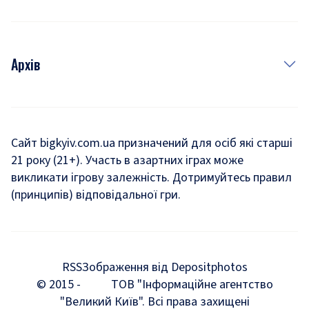
Архів
Новини
Історія
Сайт bigkyiv.com.ua призначений для осіб які старші
21 року (21+). Участь в азартних іграх може
Комуналка
викликати ігрову залежність. Дотримуйтесь правил
Хроніки війни
(принципів) відповідальної гри.
Пошук зниклих людей під час війни
Дозвілля
RSS
Зображення від Depositphotos
Мегаполіс
© 2015 -
ТОВ "Інформаційне агентство
"Великий Київ". Всі права захищені
Київщина