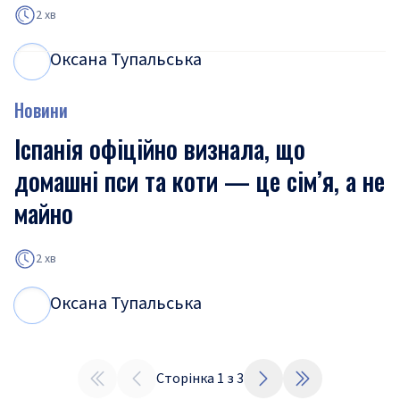
2 хв
Оксана Тупальська
О
Т
Новини
Іспанія офіційно визнала, що
домашні пси та коти — це сім’я, а не
майно
2 хв
Оксана Тупальська
О
Т
Сторінка
1
з
3