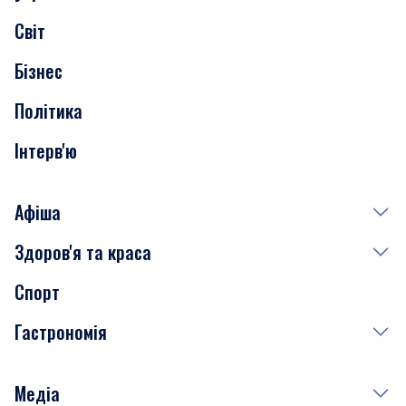
Скандали
Світ
Нерухомість
Бізнес
Транспорт
Політика
Інтерв'ю
Афіша
Здоров'я та краса
Сьогодні
Спорт
Завтра
Медицина
Гастрономія
Субота
Краса
Неділя
Здоров'я
Рецепти
Медіа