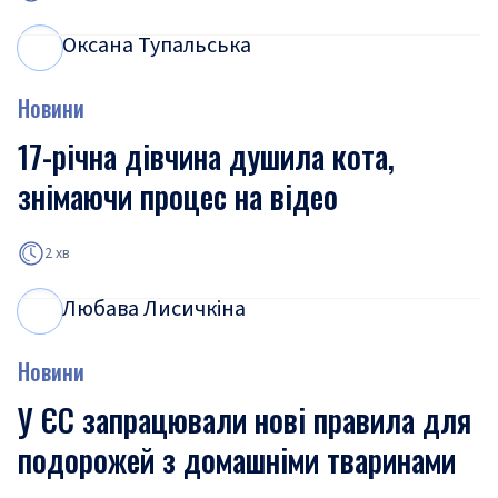
Оксана Тупальська
О
Т
Новини
17-річна дівчина душила кота,
знімаючи процес на відео
2 хв
Любава Лисичкіна
Л
Л
Новини
У ЄС запрацювали нові правила для
подорожей з домашніми тваринами