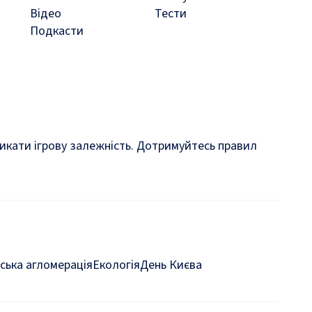
Відео
Тести
Подкасти
кликати ігрову залежність. Дотримуйтесь правил
ська агломерація
Екологія
День Києва