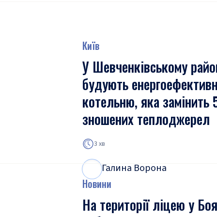
Київ
У Шевченківському райо
будують енергоефектив
котельню, яка замінить 
зношених теплоджерел
3 хв
Галина Ворона
Г
В
Новини
На території ліцею у Бо