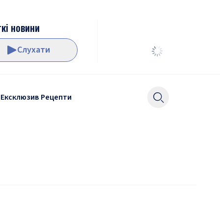
кі новини
Слухати
Ексклюзив
Рецепти