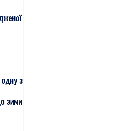
дженої
 одну з
до зими