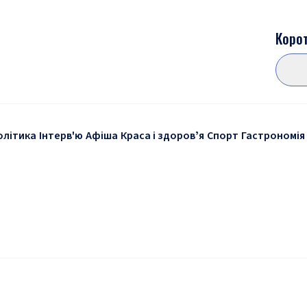
Корот
олітика
Інтерв'ю
Афіша
Краса і здоровʼя
Спорт
Гастрономія