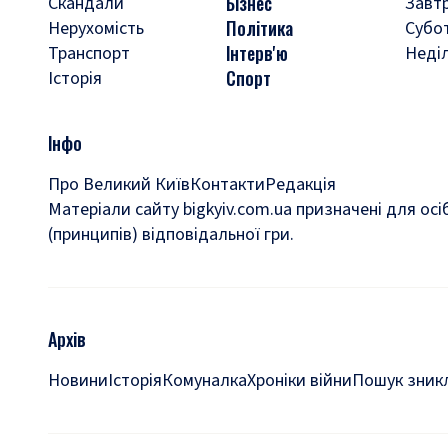
Бізнес
Скандали
Завт
Політика
Нерухомість
Субо
Інтерв'ю
Транспорт
Неді
Спорт
Історія
Інфо
Про Великий Київ
Контакти
Редакція
Матеріали сайту bigkyiv.com.ua призначені для осі
(принципів) відповідальної гри.
Архів
Новини
Історія
Комуналка
Хроніки війни
Пошук зникл