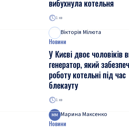
вибухнула котельня
1 хв
Вікторія Мілюта
В
М
Новини
У Києві двоє чоловіків 
генератор, який забезпе
роботу котельні під час
блекауту
1 хв
Марина Максенко
М
М
Новини