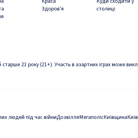
ра
Краса
Куди сходити у
та
Здоров'я
столиці
ля
б старше 21 року (21+). Участь в азартних іграх може ви
их людей під час війни
Дозвілля
Мегаполіс
Київщина
Київ