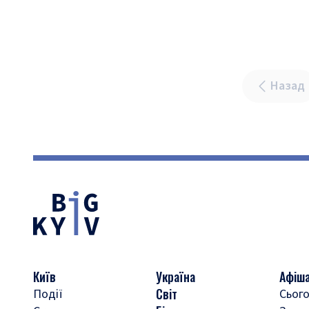
Назад
Київ
Україна
Афіш
Світ
Події
Сього