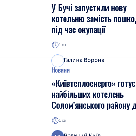
У Бучі запустили нову
котельню замість пошко
під час окупації
1 хв
Галина Ворона
Г
В
Новини
«Київтеплоенерго» готує
найбільших котелень
Солом’янського району 
1 хв
Великий Київ