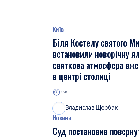
Київ
Біля Костелу святого М
встановили новорічну я
святкова атмосфера вже
в центрі столиці
2 хв
Владислав Щербак
В
Щ
Новини
Суд постановив поверну