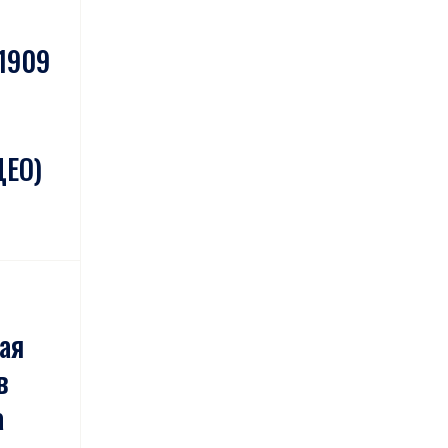
 1909
ДЕО)
ая
в
а