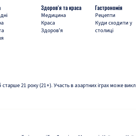
а
Здоров'я та краса
Гастрономія
дні
Медицина
Рецепти
ра
Краса
Куди сходити у
та
Здоров'я
столиці
ля
б старше 21 року (21+). Участь в азартних іграх може ви