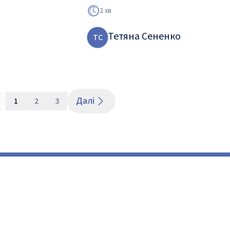
2 хв
Тетяна Сененко
Т
С
Далі
1
2
3