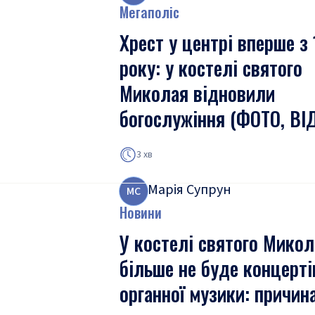
Мегаполіс
Хрест у центрі вперше з
року: у костелі святого
Миколая відновили
богослужіння (ФОТО, ВІ
3 хв
Марія Супрун
М
С
Новини
У костелі святого Микол
більше не буде концерті
органної музики: причин