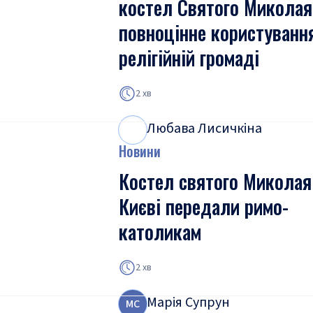
костел Святого Миколая
повноцінне користуванн
релігійній громаді
2 хв
Любава Лисичкіна
Л
Л
Новини
Костел святого Миколая
Києві передали римо-
католикам
2 хв
Марія Супрун
М
С