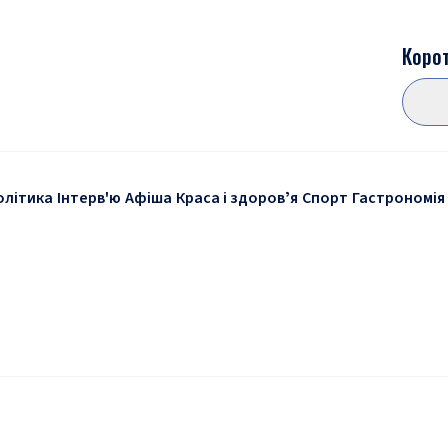
Корот
олітика
Інтерв'ю
Афіша
Краса і здоровʼя
Спорт
Гастрономія