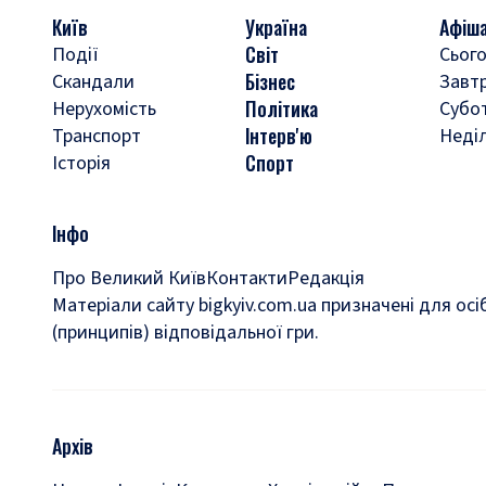
Київ
Україна
Афіш
Світ
Події
Сього
Бізнес
Скандали
Завт
Політика
Нерухомість
Субо
Інтерв'ю
Транспорт
Неді
Спорт
Історія
Інфо
Про Великий Київ
Контакти
Редакція
Матеріали сайту bigkyiv.com.ua призначені для осі
(принципів) відповідальної гри.
Архів