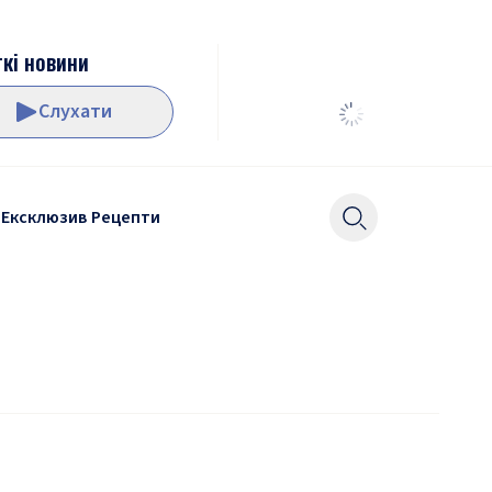
кі новини
Слухати
Ексклюзив
Рецепти