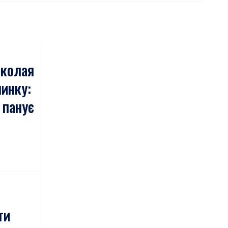
иколая
линку:
 панує
ти