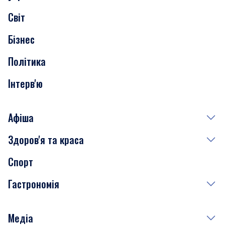
Скандали
Світ
Нерухомість
Бізнес
Транспорт
Політика
Інтерв'ю
Афіша
Здоров'я та краса
Сьогодні
Спорт
Завтра
Медицина
Гастрономія
Субота
Краса
Неділя
Здоров'я
Рецепти
Медіа