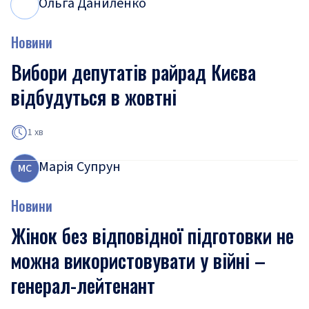
Ольга Даниленко
О
Д
Новини
Вибори депутатів райрад Києва
відбудуться в жовтні
1 хв
Марія Супрун
М
С
Новини
Жінок без відповідної підготовки не
можна використовувати у війні –
генерал-лейтенант