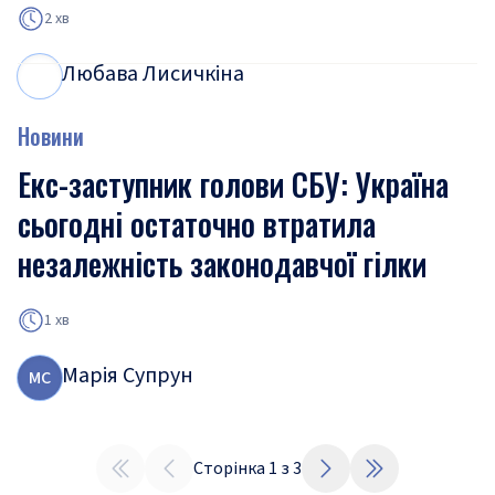
2 хв
Любава Лисичкіна
Л
Л
Новини
Екс-заступник голови СБУ: Україна
сьогодні остаточно втратила
незалежність законодавчої гілки
1 хв
Марія Супрун
М
С
Сторінка
1
з
3