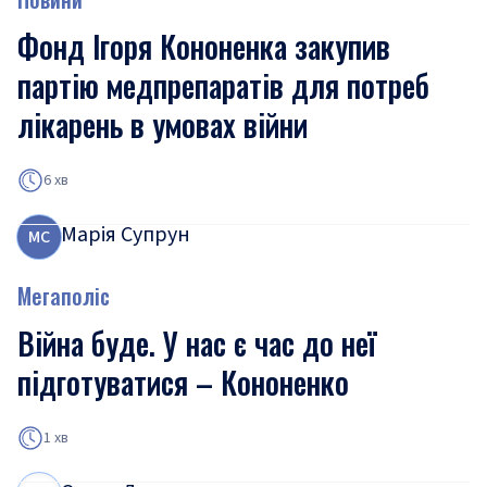
Фонд Ігоря Кононенка закупив
партію медпрепаратів для потреб
лікарень в умовах війни
6 хв
Марія Супрун
М
С
Мегаполіс
Війна буде. У нас є час до неї
підготуватися – Кононенко
1 хв