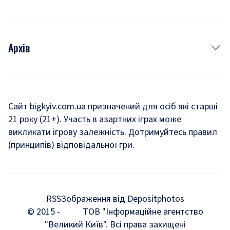
Архів
Новини
Історія
Сайт bigkyiv.com.ua призначений для осіб які старші
21 року (21+). Участь в азартних іграх може
Комуналка
викликати ігрову залежність. Дотримуйтесь правил
Хроніки війни
(принципів) відповідальної гри.
Пошук зниклих людей під час війни
Дозвілля
RSS
Зображення від Depositphotos
Мегаполіс
© 2015 -
ТОВ "Інформаційне агентство
"Великий Київ". Всі права захищені
Київщина