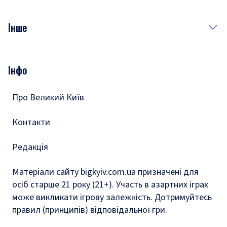
Куди сходити у столиці
Фото
Інше
Відео
Опитування
Подкасти
Інфо
Тести
Про Великий Київ
Контакти
Редакція
Матеріали сайту bigkyiv.com.ua призначені для
осіб старше 21 року (21+). Участь в азартних іграх
може викликати ігрову залежність. Дотримуйтесь
правил (принципів) відповідальної гри.