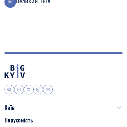
Великий Київ
В
К
Київ
Нерухомість
Події