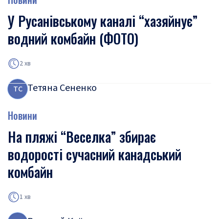
У Русанівському каналі “хазяйнує”
водний комбайн (ФОТО)
2 хв
Тетяна Сененко
Т
С
Новини
На пляжі “Веселка” збирає
водорості сучасний канадський
комбайн
1 хв