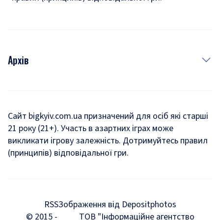
Архів
Новини
Історія
Сайт bigkyiv.com.ua призначений для осіб які старші
21 року (21+). Участь в азартних іграх може
Комуналка
викликати ігрову залежність. Дотримуйтесь правил
Хроніки війни
(принципів) відповідальної гри.
Пошук зниклих людей під час війни
Дозвілля
RSS
Зображення від Depositphotos
Мегаполіс
© 2015 -
ТОВ "Інформаційне агентство