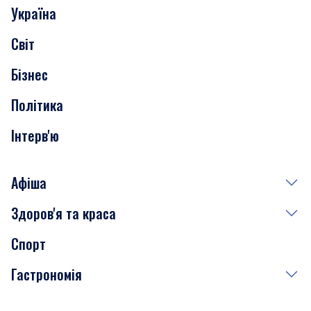
Україна
Скандали
Світ
Нерухомість
Бізнес
Транспорт
Політика
Інтерв'ю
Афіша
Здоров'я та краса
Сьогодні
Спорт
Завтра
Медицина
Гастрономія
Субота
Краса
Неділя
Здоров'я