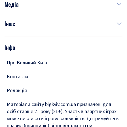
Рецепти
Медіа
Куди сходити у столиці
Фото
Інше
Відео
Опитування
Подкасти
Інфо
Тести
Про Великий Київ
Контакти
Редакція
Матеріали сайту bigkyiv.com.ua призначені для
осіб старше 21 року (21+). Участь в азартних іграх
може викликати ігрову залежність. Дотримуйтесь
правил (принципів) відповідальної гри.