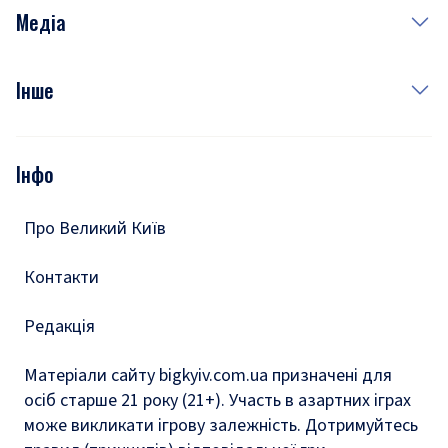
Неділя
Здоров'я
Рецепти
Медіа
Куди сходити у столиці
Фото
Інше
Відео
Опитування
Подкасти
Інфо
Тести
Про Великий Київ
Контакти
Редакція
Матеріали сайту bigkyiv.com.ua призначені для
осіб старше 21 року (21+). Участь в азартних іграх
може викликати ігрову залежність. Дотримуйтесь