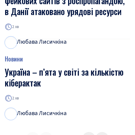
фейкових сайтів з роспропагандою,
в Данії атаковано урядові ресурси
2 хв
Любава Лисичкіна
Л
Л
Новини
Україна – п’ята у світі за кількістю
кіберактак
2 хв
Любава Лисичкіна
Л
Л