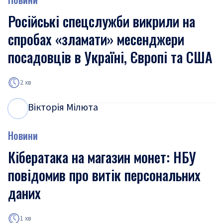
Російські спецслужби викрили на
спробах «зламати» месенджери
посадовців в Україні, Європі та США
2 хв
Вікторія Мілюта
В
М
Новини
Кібератака на магазин монет: НБУ
повідомив про витік персональних
даних
1 хв