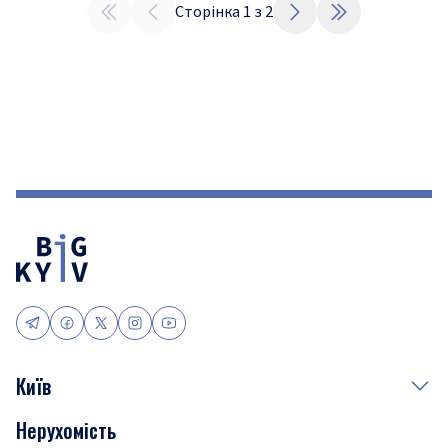
Сторінка
1
з
2
Київ
Нерухомість
Події