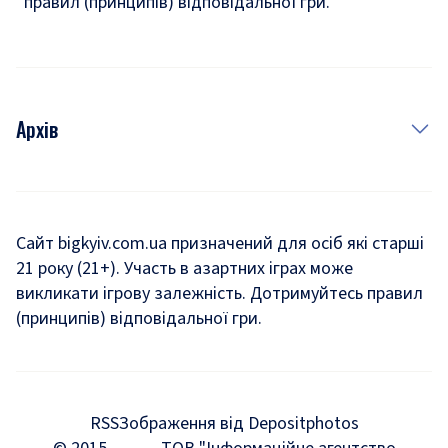
правил (принципів) відповідальної гри.
Архів
Новини
Історія
Сайт bigkyiv.com.ua призначений для осіб які старші
21 року (21+). Участь в азартних іграх може
Комуналка
викликати ігрову залежність. Дотримуйтесь правил
Хроніки війни
(принципів) відповідальної гри.
Пошук зниклих людей під час війни
Дозвілля
RSS
Зображення від Depositphotos
Мегаполіс