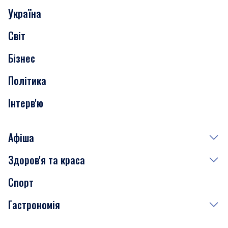
Україна
Скандали
Світ
Нерухомість
Бізнес
Транспорт
Політика
Інтерв'ю
Афіша
Здоров'я та краса
Сьогодні
Спорт
Завтра
Медицина
Гастрономія
Субота
Краса