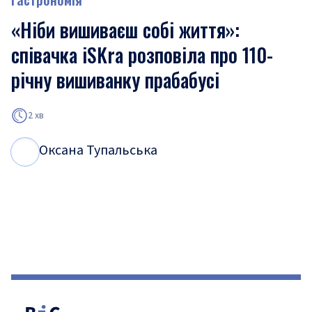
«Ніби вишиваєш собі життя»:
співачка iSKra розповіла про 110-
річну вишиванку прабабусі
2 хв
Оксана Тупальська
О
Т