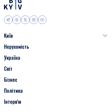
Київ
Нерухомість
Події
Україна
Скандали
Світ
Нерухомість
Бізнес
Транспорт
Політика
Інтерв'ю