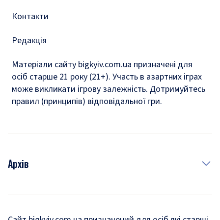
Контакти
Редакція
Матеріали сайту bigkyiv.com.ua призначені для
осіб старше 21 року (21+). Участь в азартних іграх
може викликати ігрову залежність. Дотримуйтесь
правил (принципів) відповідальної гри.
Архів
Новини
Історія
Сайт bigkyiv.com.ua призначений для осіб які старші