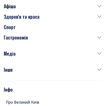
Афіша
Здоров'я та краса
Сьогодні
Спорт
Завтра
Медицина
Гастрономія
Субота
Краса
Неділя
Здоров'я
Рецепти
Медіа
Куди сходити у столиці
Фото
Інше
Відео
Опитування
Подкасти
Інфо
Тести
Про Великий Київ