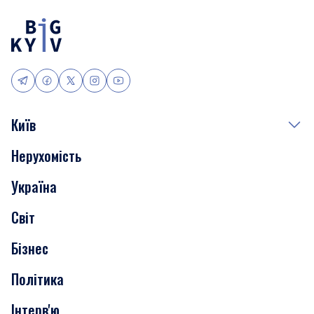
Київ
Нерухомість
Події
Україна
Скандали
Світ
Нерухомість
Бізнес
Транспорт
Політика
Інтерв'ю