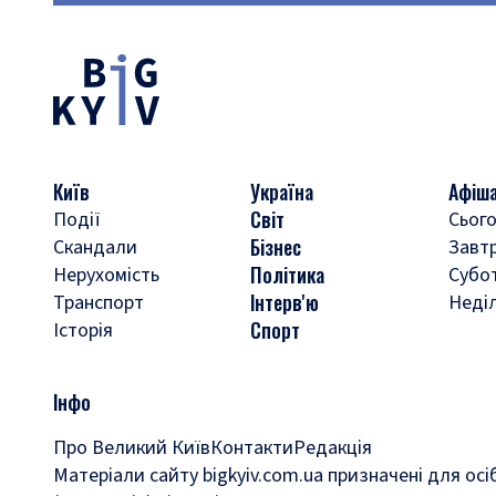
Київ
Україна
Афіш
Світ
Події
Сього
Бізнес
Скандали
Завт
Політика
Нерухомість
Субо
Інтерв'ю
Транспорт
Неді
Спорт
Історія
Інфо
Про Великий Київ
Контакти
Редакція
Матеріали сайту bigkyiv.com.ua призначені для осі