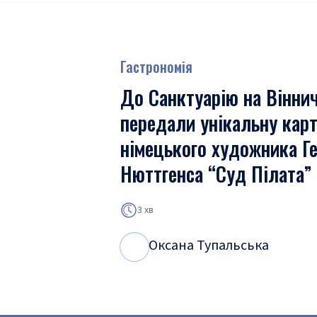
Гастрономія
До Санктуарію на Вінни
передали унікальну кар
німецького художника Ге
Нюттгенса “Суд Пілата”
3 хв
Оксана Тупальська
О
Т