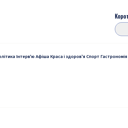
Корот
олітика
Інтерв'ю
Афіша
Краса і здоровʼя
Спорт
Гастрономія