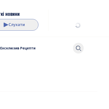
кі новини
Слухати
Ексклюзив
Рецепти