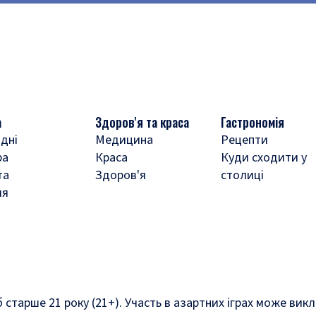
а
Здоров'я та краса
Гастрономія
дні
Медицина
Рецепти
ра
Краса
Куди сходити у
та
Здоров'я
столиці
ля
б старше 21 року (21+). Участь в азартних іграх може ви