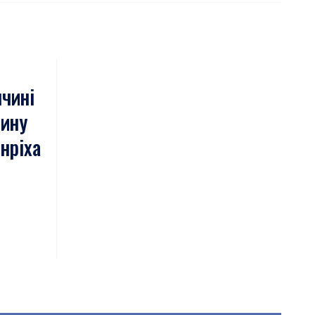
ччині
тину
нріха