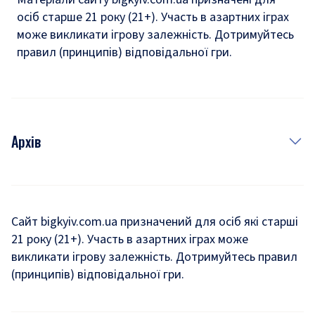
осіб старше 21 року (21+). Участь в азартних іграх
може викликати ігрову залежність. Дотримуйтесь
правил (принципів) відповідальної гри.
Архів
Новини
Історія
Сайт bigkyiv.com.ua призначений для осіб які старші
21 року (21+). Участь в азартних іграх може
Комуналка
викликати ігрову залежність. Дотримуйтесь правил
Хроніки війни
(принципів) відповідальної гри.
Пошук зниклих людей під час війни