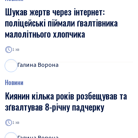
Шукав жертв через інтернет:
поліцейські піймали ґвалтівника
малолітнього хлопчика
1 хв
Галина Ворона
Г
В
Новини
Киянин кілька років розбещував та
зґвалтував 8-річну падчерку
1 хв