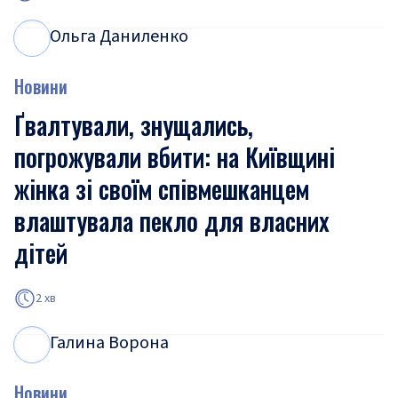
Ольга Даниленко
О
Д
Новини
Ґвалтували, знущались,
погрожували вбити: на Київщині
жінка зі своїм співмешканцем
влаштувала пекло для власних
дітей
2 хв
Галина Ворона
Г
В
Новини