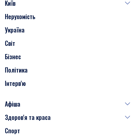
Київ
Нерухомість
Події
Україна
Скандали
Світ
Нерухомість
Бізнес
Транспорт
Політика
Інтерв'ю
Афіша
Здоров'я та краса
Сьогодні
Спорт
Завтра
Медицина