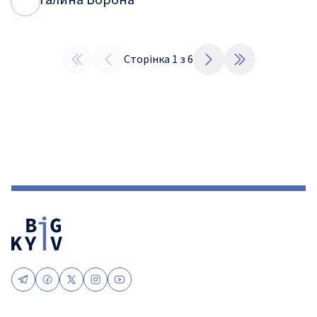
Галина Ворона
Г
В
Сторінка
1
з
6