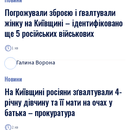
Погрожували зброєю і ґвалтували
жінку на Київщині – ідентифіковано
ще 5 російських військових
1 хв
Галина Ворона
Г
В
Новини
На Київщині росіяни зґвалтували 4-
річну дівчину та її мати на очах у
батька – прокуратура
2 хв