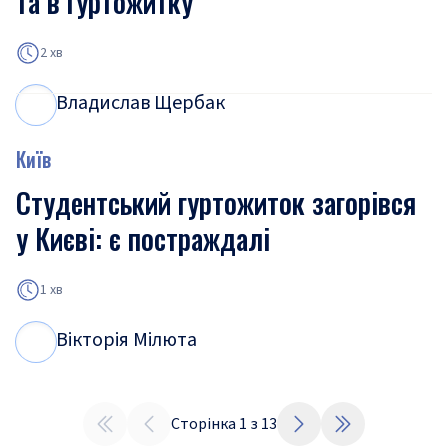
та в гуртожитку
2 хв
Владислав Щербак
В
Щ
Київ
Студентський гуртожиток загорівся
у Києві: є постраждалі
1 хв
Вікторія Мілюта
В
М
Сторінка
1
з
13