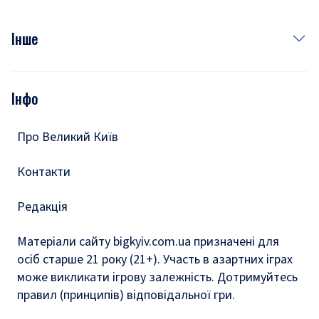
Куди сходити у столиці
Фото
Інше
Відео
Опитування
Подкасти
Інфо
Тести
Про Великий Київ
Контакти
Редакція
Матеріали сайту bigkyiv.com.ua призначені для
осіб старше 21 року (21+). Участь в азартних іграх
може викликати ігрову залежність. Дотримуйтесь
правил (принципів) відповідальної гри.