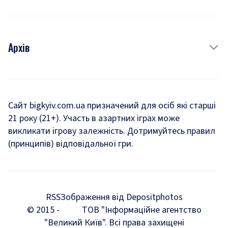
Архів
Новини
Історія
Сайт bigkyiv.com.ua призначений для осіб які старші
21 року (21+). Участь в азартних іграх може
Комуналка
викликати ігрову залежність. Дотримуйтесь правил
Хроніки війни
(принципів) відповідальної гри.
Пошук зниклих людей під час війни
Дозвілля
RSS
Зображення від Depositphotos
Мегаполіс
© 2015 -
ТОВ "Інформаційне агентство
"Великий Київ". Всі права захищені
Київщина