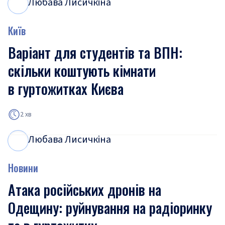
Любава Лисичкіна
Л
Л
Київ
Варіант для студентів та ВПН:
скільки коштують кімнати
в гуртожитках Києва
2 хв
Любава Лисичкіна
Л
Л
Новини
Атака російських дронів на
Одещину: руйнування на радіоринку