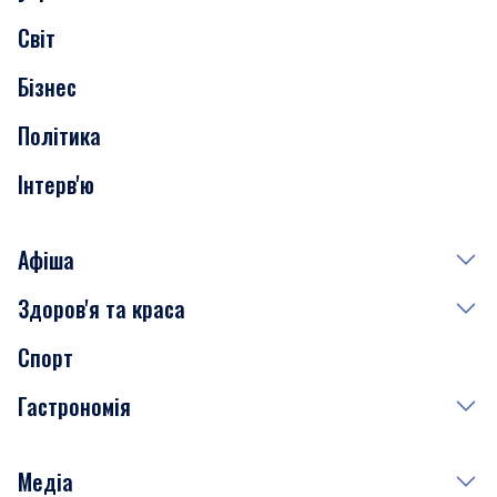
Скандали
Світ
Нерухомість
Бізнес
Транспорт
Політика
Інтерв'ю
Афіша
Здоров'я та краса
Сьогодні
Спорт
Завтра
Медицина
Гастрономія
Субота
Краса
Неділя
Здоров'я
Рецепти
Медіа