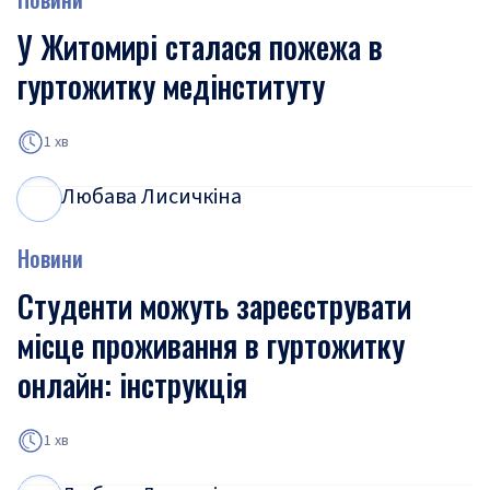
У Житомирі сталася пожежа в
гуртожитку медінституту
1 хв
Любава Лисичкіна
Л
Л
Новини
Студенти можуть зареєструвати
місце проживання в гуртожитку
онлайн: інструкція
1 хв