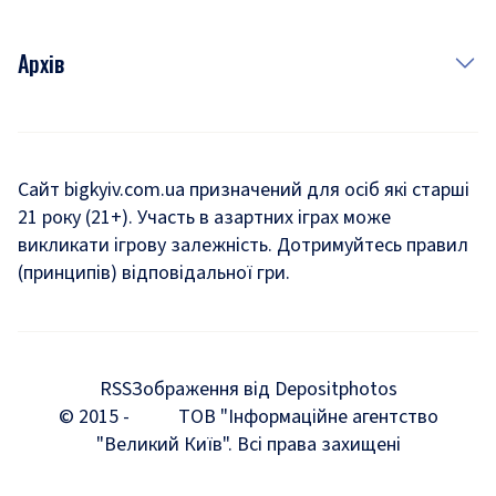
Архів
Новини
Історія
Сайт bigkyiv.com.ua призначений для осіб які старші
21 року (21+). Участь в азартних іграх може
Комуналка
викликати ігрову залежність. Дотримуйтесь правил
Хроніки війни
(принципів) відповідальної гри.
Пошук зниклих людей під час війни
Дозвілля
RSS
Зображення від Depositphotos
Мегаполіс
© 2015 -
ТОВ "Інформаційне агентство
"Великий Київ". Всі права захищені
Київщина
Київська агломерація