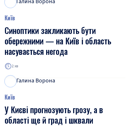
Галина Ворона
Г
В
Київ
Синоптики закликають бути
обережними — на Київ і область
насувається негода
2 хв
Галина Ворона
Г
В
Київ
У Києві прогнозують грозу, а в
області ще й град і шквали