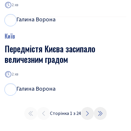
2 хв
Галина Ворона
Г
В
Київ
Передмістя Києва засипало
величезним градом
2 хв
Галина Ворона
Г
В
Сторінка
1
з
24