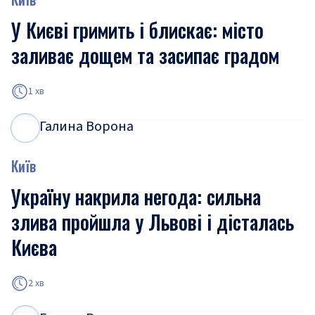
У Києві гримить і блискає: місто
заливає дощем та засипає градом
1 хв
Галина Ворона
Г
В
Київ
Україну накрила негода: сильна
злива пройшла у Львові і дісталась
Києва
2 хв