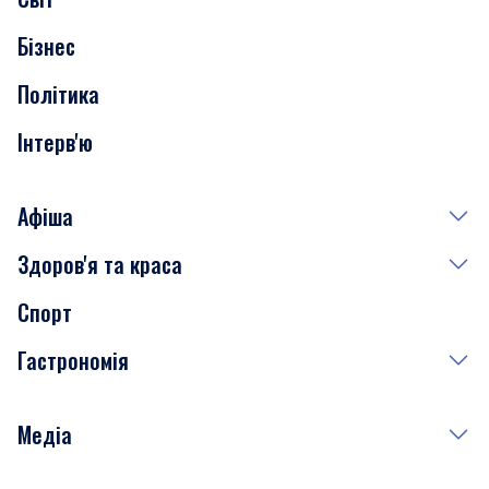
Нерухомість
Бізнес
Транспорт
Політика
Інтерв'ю
Афіша
Здоров'я та краса
Сьогодні
Спорт
Завтра
Медицина
Гастрономія
Субота
Краса
Неділя
Здоров'я
Рецепти
Медіа
Куди сходити у столиці