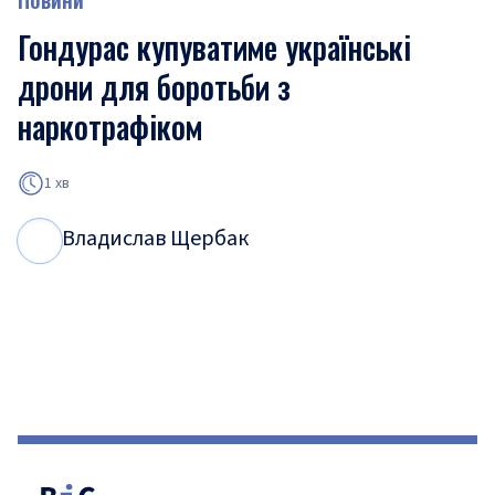
Гондурас купуватиме українські
дрони для боротьби з
наркотрафіком
1 хв
Владислав Щербак
В
Щ