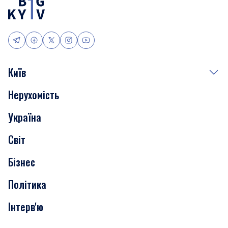
Київ
Нерухомість
Події
Україна
Скандали
Світ
Нерухомість
Бізнес
Транспорт
Політика
Інтерв'ю