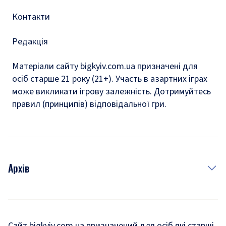
Контакти
Редакція
Матеріали сайту bigkyiv.com.ua призначені для
осіб старше 21 року (21+). Участь в азартних іграх
може викликати ігрову залежність. Дотримуйтесь
правил (принципів) відповідальної гри.
Архів
Новини
Історія
Сайт bigkyiv.com.ua призначений для осіб які старші