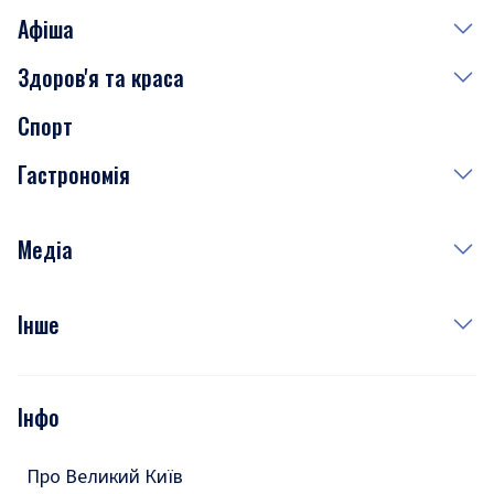
Афіша
Здоров'я та краса
Сьогодні
Спорт
Завтра
Медицина
Гастрономія
Субота
Краса
Неділя
Здоров'я
Рецепти
Медіа
Куди сходити у столиці
Фото
Інше
Відео
Опитування
Подкасти
Інфо
Тести
Про Великий Київ