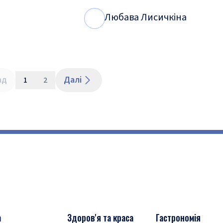
Любава Лисичкіна
Л
Л
ад
Далі
1
2
а
Здоров'я та краса
Гастрономія