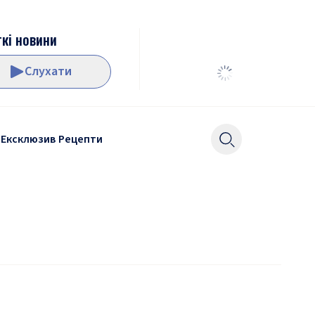
кі новини
Слухати
Ексклюзив
Рецепти