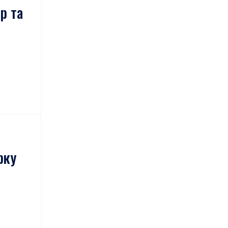
р та
рку