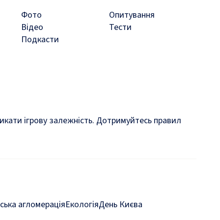
Фото
Опитування
Відео
Тести
Подкасти
кликати ігрову залежність. Дотримуйтесь правил
ська агломерація
Екологія
День Києва