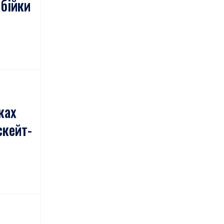
 бійки
ках
скейт-