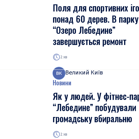
Поля для спортивних іго
понад 60 дерев. В парку
“Озеро Лебедине”
завершується ремонт
2 хв
Великий Київ
В
К
Новини
Як у людей. У фітнес-па
“Лебедине” побудували
громадську вбиральню
2 хв