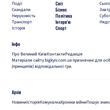
Світ
Події
Сього
Бізнес
Скандали
Завт
Політика
Нерухомість
Субо
Інтерв'ю
Транспорт
Неді
Спорт
Історія
Інфо
Про Великий Київ
Контакти
Редакція
Матеріали сайту bigkyiv.com.ua призначені для осі
(принципів) відповідальної гри.
Архів
Новини
Історія
Комуналка
Хроніки війни
Пошук зникл