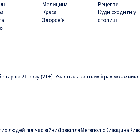
дні
Медицина
Рецепти
ра
Краса
Куди сходити у
та
Здоров'я
столиці
ля
б старше 21 року (21+). Участь в азартних іграх може ви
их людей під час війни
Дозвілля
Мегаполіс
Київщина
Київ