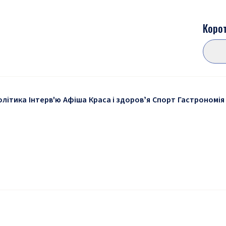
Корот
олітика
Інтерв'ю
Афіша
Краса і здоровʼя
Спорт
Гастрономія