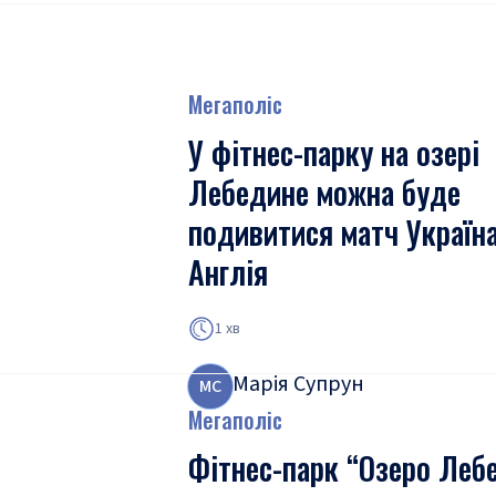
Мегаполіс
У фітнес-парку на озері
Лебедине можна буде
подивитися матч Україн
Англія
1 хв
Марія Супрун
М
С
Мегаполіс
Фітнес-парк “Озеро Леб