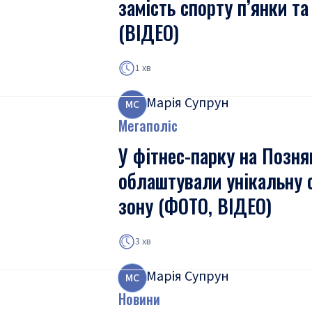
замість спорту п’янки та
(ВІДЕО)
1 хв
Марія Супрун
М
С
Мегаполіс
У фітнес-парку на Позня
облаштували унікальну 
зону (ФОТО, ВІДЕО)
3 хв
Марія Супрун
М
С
Новини