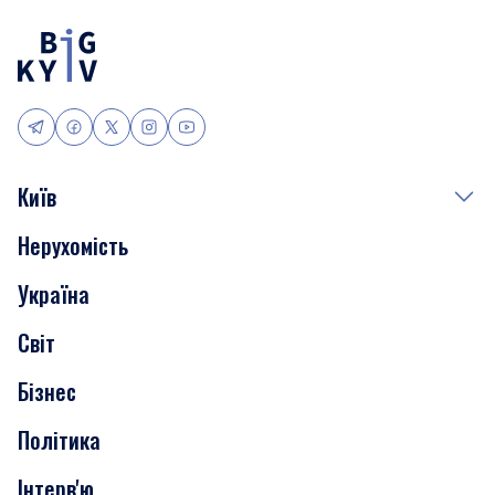
Київ
Нерухомість
Події
Україна
Скандали
Світ
Нерухомість
Бізнес
Транспорт
Політика
Інтерв'ю