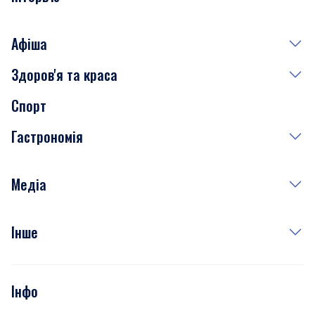
Афіша
Здоров'я та краса
Сьогодні
Спорт
Завтра
Медицина
Гастрономія
Субота
Краса
Неділя
Здоров'я
Рецепти
Медіа
Куди сходити у столиці
Фото
Інше
Відео
Опитування
Подкасти
Інфо
Тести