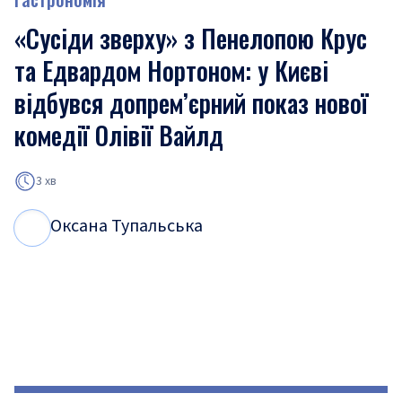
«Сусіди зверху» з Пенелопою Крус
та Едвардом Нортоном: у Києві
відбувся допрем’єрний показ нової
комедії Олівії Вайлд
3 хв
Оксана Тупальська
О
Т