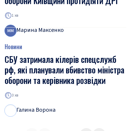
оборони Київщини протидіяти ДРГ
1 хв
Марина Максенко
М
М
Новини
СБУ затримала кілерів спецслужб
рф, які планували вбивство міністра
оборони та керівника розвідки
3 хв
Галина Ворона
Г
В