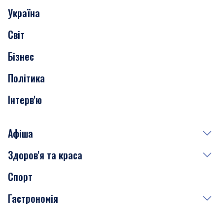
Україна
Скандали
Світ
Нерухомість
Бізнес
Транспорт
Політика
Інтерв'ю
Афіша
Здоров'я та краса
Сьогодні
Спорт
Завтра
Медицина
Гастрономія
Субота
Краса