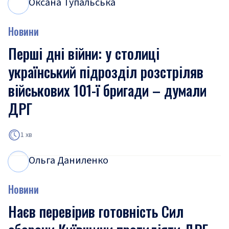
Оксана Тупальська
О
Т
Новини
Перші дні війни: у столиці
український підрозділ розстріляв
військових 101-ї бригади – думали
ДРГ
1 хв
Ольга Даниленко
О
Д
Новини
Наєв перевірив готовність Сил