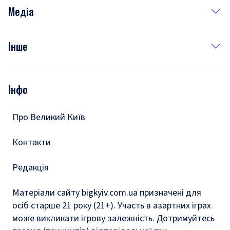
Неділя
Здоров'я
Рецепти
Медіа
Куди сходити у столиці
Фото
Інше
Відео
Опитування
Подкасти
Інфо
Тести
Про Великий Київ
Контакти
Редакція
Матеріали сайту bigkyiv.com.ua призначені для
осіб старше 21 року (21+). Участь в азартних іграх
може викликати ігрову залежність. Дотримуйтесь