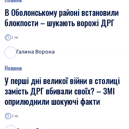
В Оболонському районі встановили
блокпости – шукають ворожі ДРГ
1 хв
Галина Ворона
Г
В
Новини
У перші дні великої війни в столиці
замість ДРГ вбивали своїх? – ЗМІ
оприлюднили шокуючі факти
3 хв