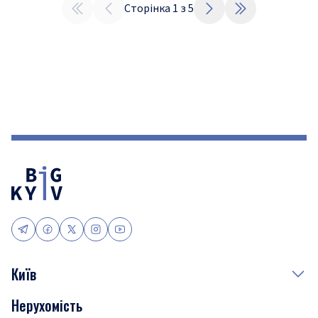
Сторінка
1
з
5
Київ
Нерухомість
Події