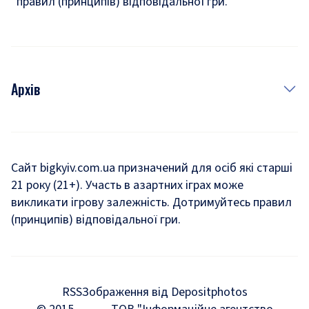
правил (принципів) відповідальної гри.
Архів
Новини
Історія
Сайт bigkyiv.com.ua призначений для осіб які старші
21 року (21+). Участь в азартних іграх може
Комуналка
викликати ігрову залежність. Дотримуйтесь правил
Хроніки війни
(принципів) відповідальної гри.
Пошук зниклих людей під час війни
Дозвілля
RSS
Зображення від Depositphotos
Мегаполіс