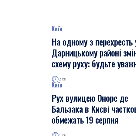
Київ
На одному з перехресть 
Дарницькому районі змі
схему руху: будьте уваж
2 хв
Київ
Рух вулицею Оноре де
Бальзака в Києві частко
обмежать 19 серпня
1 хв