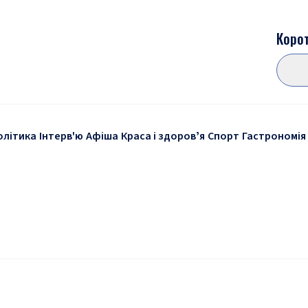
Корот
олітика
Інтерв'ю
Афіша
Краса і здоровʼя
Спорт
Гастрономія