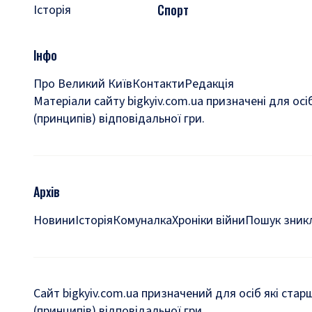
Спорт
Історія
Інфо
Про Великий Київ
Контакти
Редакція
Матеріали сайту bigkyiv.com.ua призначені для осі
(принципів) відповідальної гри.
Архів
Новини
Історія
Комуналка
Хроніки війни
Пошук зникл
Сайт bigkyiv.com.ua призначений для осіб які стар
(принципів) відповідальної гри.