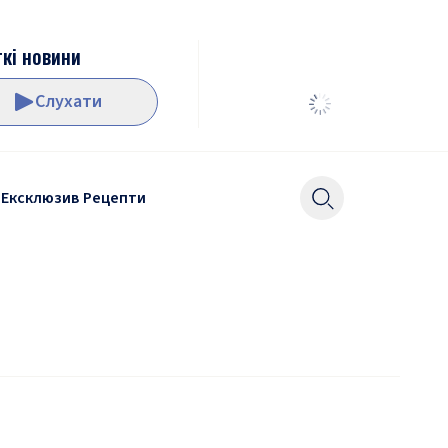
кі новини
Слухати
Ексклюзив
Рецепти