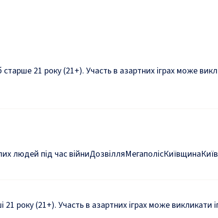
б старше 21 року (21+). Участь в азартних іграх може ви
их людей під час війни
Дозвілля
Мегаполіс
Київщина
Київ
ші 21 року (21+). Участь в азартних іграх може викликати