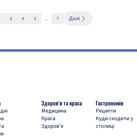
Далі
3
4
5
...
7
а
Здоров'я та краса
Гастрономія
дні
Медицина
Рецепти
ра
Краса
Куди сходити у
та
Здоров'я
столиці
ля