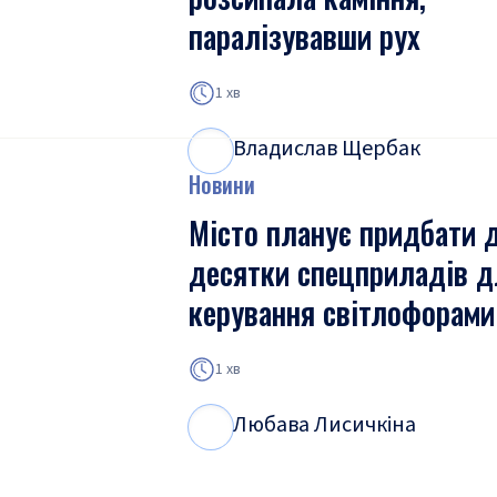
паралізувавши рух
1 хв
Владислав Щербак
В
Щ
Новини
Місто планує придбати 
десятки спецприладів д
керування світлофорами
1 хв
Любава Лисичкіна
Л
Л