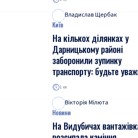
Владислав Щербак
В
Щ
Київ
На кількох ділянках у
Дарницькому районі
заборонили зупинку
транспорту: будьте уваж
1 хв
Вікторія Мілюта
В
М
Новини
На Видубичах вантажівк
розсипала каміння,