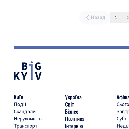
Назад
1
2
Київ
Україна
Афіш
Світ
Події
Сього
Бізнес
Скандали
Завт
Політика
Нерухомість
Субо
Інтерв'ю
Транспорт
Неді