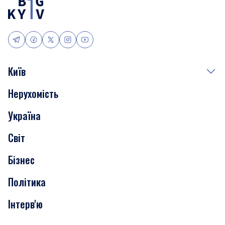
Київ
Нерухомість
Події
Україна
Скандали
Світ
Нерухомість
Бізнес
Транспорт
Політика
Інтерв'ю