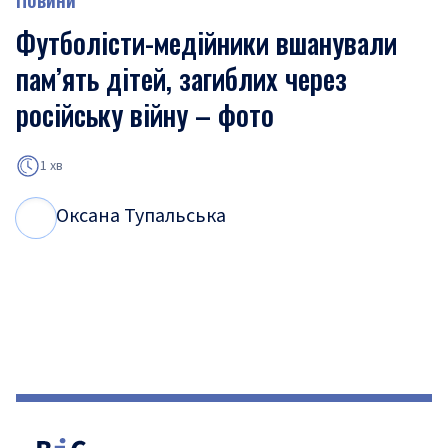
Футболісти-медійники вшанували
пам’ять дітей, загиблих через
російську війну – фото
1 хв
Оксана Тупальська
О
Т