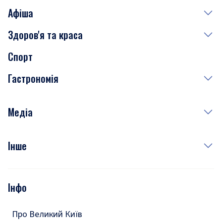
Афіша
Здоров'я та краса
Сьогодні
Спорт
Завтра
Медицина
Гастрономія
Субота
Краса
Неділя
Здоров'я
Рецепти
Медіа
Куди сходити у столиці
Фото
Інше
Відео
Опитування
Подкасти
Інфо
Тести
Про Великий Київ