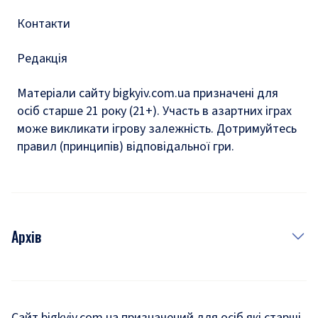
Контакти
Редакція
Матеріали сайту bigkyiv.com.ua призначені для
осіб старше 21 року (21+). Участь в азартних іграх
може викликати ігрову залежність. Дотримуйтесь
правил (принципів) відповідальної гри.
Архів
Новини
Історія
Сайт bigkyiv.com.ua призначений для осіб які старші