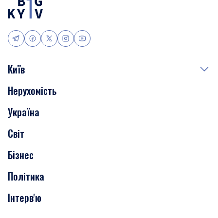
Київ
Нерухомість
Події
Україна
Скандали
Світ
Нерухомість
Бізнес
Транспорт
Політика
Інтерв'ю