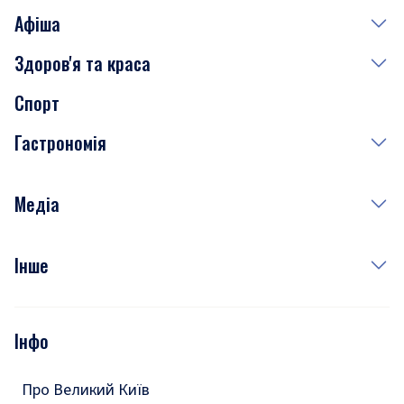
Афіша
Здоров'я та краса
Сьогодні
Спорт
Завтра
Медицина
Гастрономія
Субота
Краса
Неділя
Здоров'я
Рецепти
Медіа
Куди сходити у столиці
Фото
Інше
Відео
Опитування
Подкасти
Інфо
Тести
Про Великий Київ