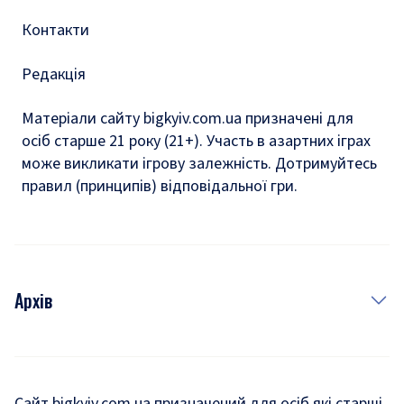
Контакти
Редакція
Матеріали сайту bigkyiv.com.ua призначені для
осіб старше 21 року (21+). Участь в азартних іграх
може викликати ігрову залежність. Дотримуйтесь
правил (принципів) відповідальної гри.
Архів
Новини
Історія
Сайт bigkyiv.com.ua призначений для осіб які старші