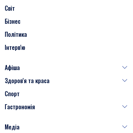
Світ
Нерухомість
Бізнес
Транспорт
Політика
Інтерв'ю
Афіша
Здоров'я та краса
Сьогодні
Спорт
Завтра
Медицина
Гастрономія
Субота
Краса
Неділя
Здоров'я
Рецепти
Медіа