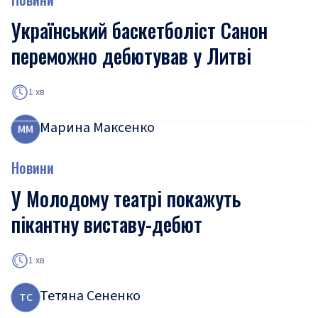
Український баскетболіст Санон
переможно дебютував у Литві
1 хв
Марина Максенко
М
М
Новини
У Молодому театрі покажуть
пікантну виставу-дебют
1 хв
Тетяна Сененко
Т
С