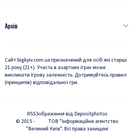
Архів
Новини
Історія
Сайт bigkyiv.com.ua призначений для осіб які старші
21 року (21+). Участь в азартних іграх може
Комуналка
викликати ігрову залежність. Дотримуйтесь правил
Хроніки війни
(принципів) відповідальної гри.
Пошук зниклих людей під час війни
Дозвілля
RSS
Зображення від Depositphotos
Мегаполіс
© 2015 -
ТОВ "Інформаційне агентство
"Великий Київ". Всі права захищені
Київщина