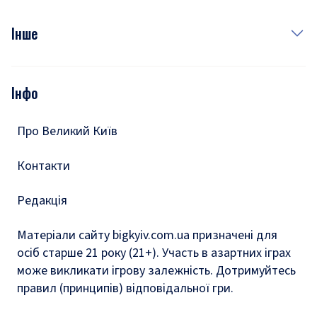
Куди сходити у столиці
Фото
Інше
Відео
Опитування
Подкасти
Інфо
Тести
Про Великий Київ
Контакти
Редакція
Матеріали сайту bigkyiv.com.ua призначені для
осіб старше 21 року (21+). Участь в азартних іграх
може викликати ігрову залежність. Дотримуйтесь
правил (принципів) відповідальної гри.