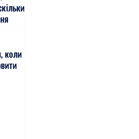
скільки
ння
и, коли
овити