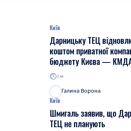
Київ
Дарницьку ТЕЦ відновл
коштом приватної компані
бюджету Києва — КМД
2 хв
Галина Ворона
Г
В
Київ
Шмигаль заявив, що Да
ТЕЦ не планують