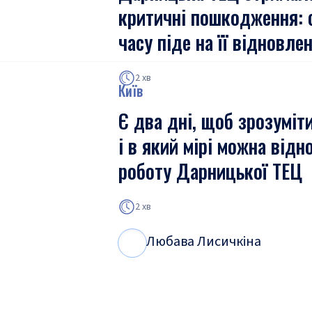
критичні пошкодження: 
часу піде на її відновле
2 хв
Київ
Є два дні, щоб зрозуміт
і в який мірі можна відн
роботу Дарницької ТЕЦ
2 хв
Любава Лисичкіна
Л
Л