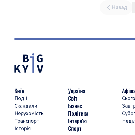
Назад
Київ
Україна
Афіш
Світ
Події
Сього
Бізнес
Скандали
Завт
Політика
Нерухомість
Субо
Інтерв'ю
Транспорт
Неді
Спорт
Історія