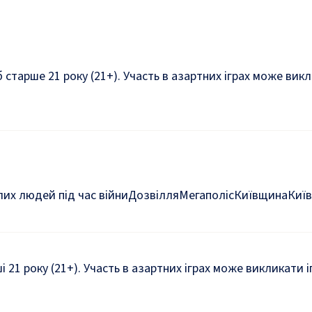
б старше 21 року (21+). Участь в азартних іграх може ви
их людей під час війни
Дозвілля
Мегаполіс
Київщина
Київ
ші 21 року (21+). Участь в азартних іграх може викликати