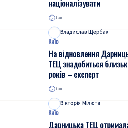
націоналізувати
1 хв
Владислав Щербак
В
Щ
Київ
На відновлення Дарниць
ТЕЦ знадобиться близьк
років – експерт
1 хв
Вікторія Мілюта
В
М
Київ
Дарницька ТЕЦ отримал