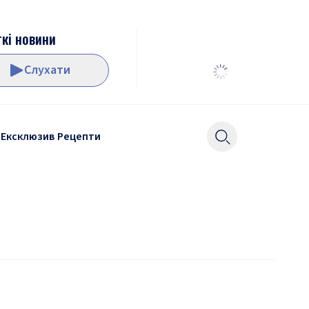
кі новини
Слухати
Ексклюзив
Рецепти