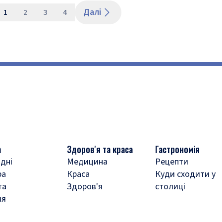
Далі
1
2
3
4
а
Здоров'я та краса
Гастрономія
дні
Медицина
Рецепти
ра
Краса
Куди сходити у
та
Здоров'я
столиці
ля