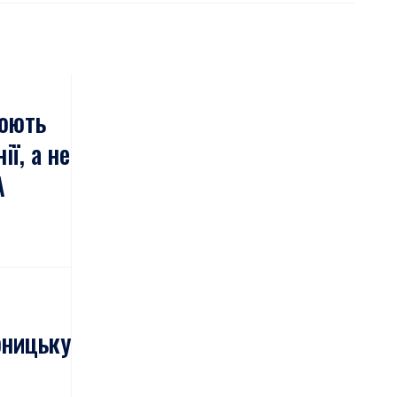
юють
ї, а не
А
рницьку