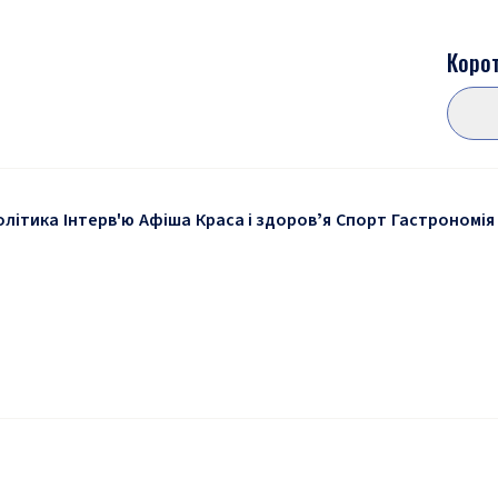
Корот
олітика
Інтерв'ю
Афіша
Краса і здоровʼя
Спорт
Гастрономія