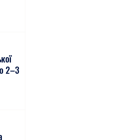
кої
о 2–3
а