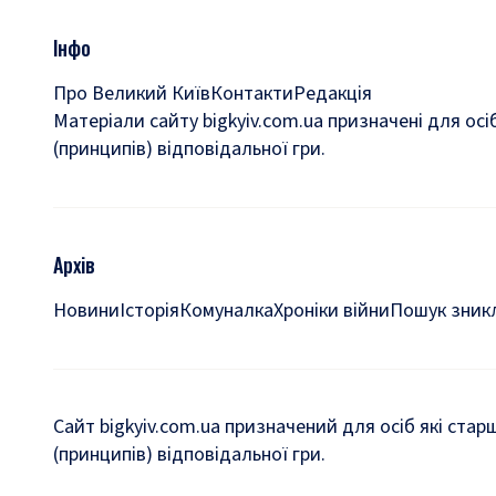
Інфо
Про Великий Київ
Контакти
Редакція
Матеріали сайту bigkyiv.com.ua призначені для осі
(принципів) відповідальної гри.
Архів
Новини
Історія
Комуналка
Хроніки війни
Пошук зникл
Сайт bigkyiv.com.ua призначений для осіб які стар
(принципів) відповідальної гри.