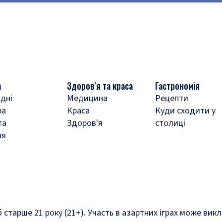
а
Здоров'я та краса
Гастрономія
дні
Медицина
Рецепти
ра
Краса
Куди сходити у
та
Здоров'я
столиці
ля
б старше 21 року (21+). Участь в азартних іграх може ви