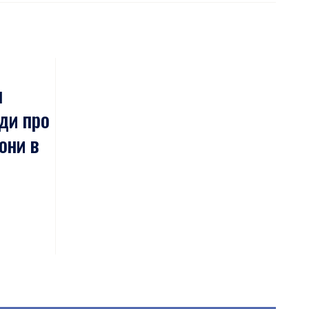
я
ади про
они в