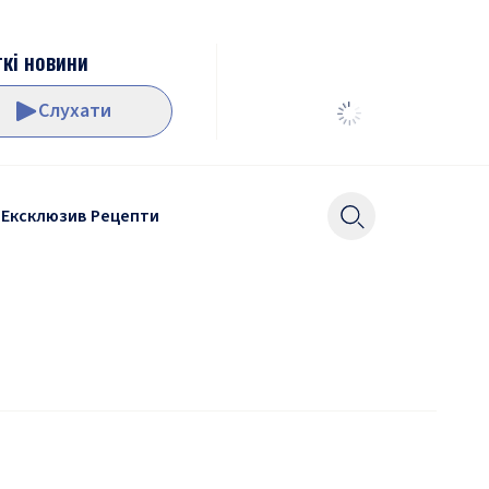
кі новини
Слухати
Ексклюзив
Рецепти