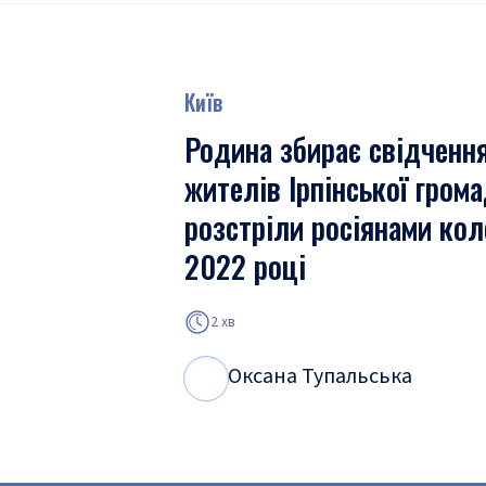
Київ
Родина збирає свідченн
жителів Ірпінської гром
розстріли росіянами кол
2022 році
2 хв
Оксана Тупальська
О
Т