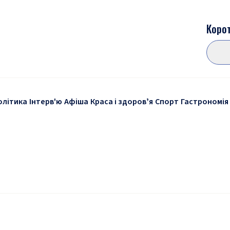
Корот
олітика
Інтерв'ю
Афіша
Краса і здоровʼя
Спорт
Гастрономія