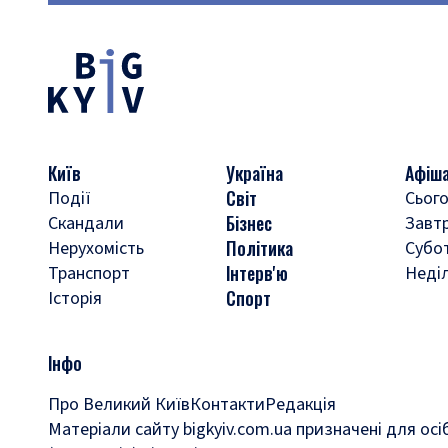
Київ
Україна
Афіш
Світ
Події
Сього
Бізнес
Скандали
Завт
Політика
Нерухомість
Субо
Інтерв'ю
Транспорт
Неді
Спорт
Історія
Інфо
Про Великий Київ
Контакти
Редакція
Матеріали сайту bigkyiv.com.ua призначені для осі