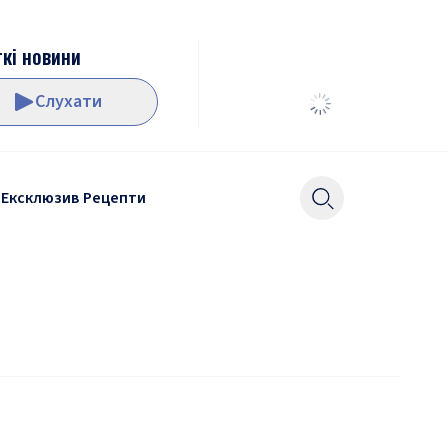
кі новини
Слухати
Ексклюзив
Рецепти