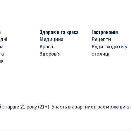
а
Здоров'я та краса
Гастрономія
дні
Медицина
Рецепти
ра
Краса
Куди сходити у
та
Здоров'я
столиці
ля
б старше 21 року (21+). Участь в азартних іграх може ви