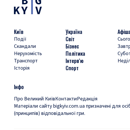
Київ
Україна
Афіш
Світ
Події
Сього
Бізнес
Скандали
Завт
Політика
Нерухомість
Субо
Інтерв'ю
Транспорт
Неді
Спорт
Історія
Інфо
Про Великий Київ
Контакти
Редакція
Матеріали сайту bigkyiv.com.ua призначені для осі
(принципів) відповідальної гри.