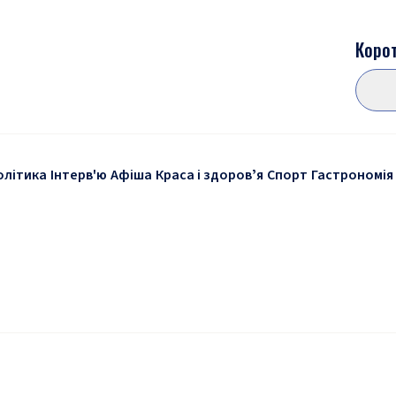
Корот
олітика
Інтерв'ю
Афіша
Краса і здоровʼя
Спорт
Гастрономія