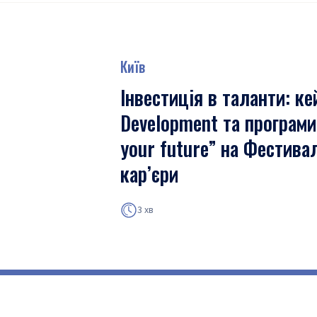
Київ
Інвестиція в таланти: к
Development та програми
your future” на Фестива
кар’єри
3 хв