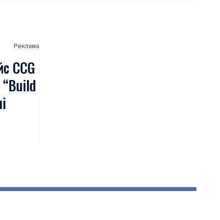
Реклама
ейс CCG
 “Build
лі