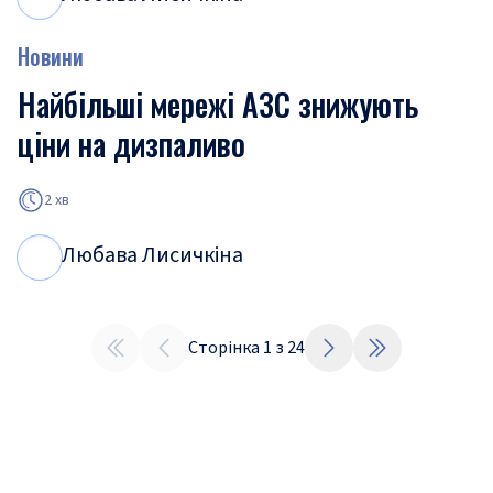
Новини
Найбільші мережі АЗС знижують
ціни на дизпаливо
2 хв
Любава Лисичкіна
Л
Л
Сторінка
1
з
24