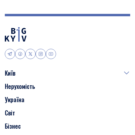
Київ
Нерухомість
Події
Україна
Скандали
Світ
Нерухомість
Бізнес
Транспорт