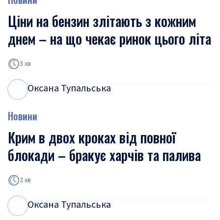
Ціни на бензин злітають з кожним
днем – на що чекає ринок цього літа
3 хв
Оксана Тупальська
О
Т
Новини
Крим в двох кроках від повної
блокади – бракує харчів та палива
2 хв
Оксана Тупальська
О
Т