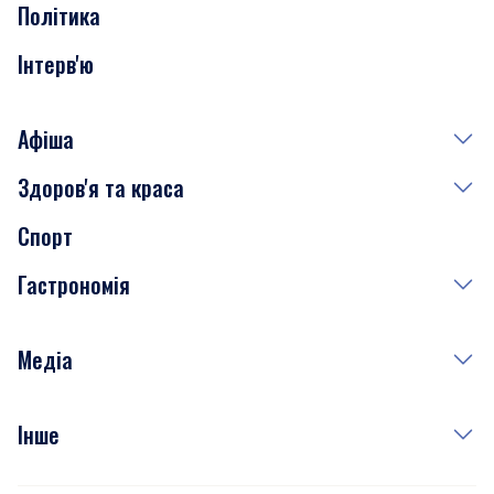
Політика
Інтерв'ю
Афіша
Здоров'я та краса
Сьогодні
Спорт
Завтра
Медицина
Гастрономія
Субота
Краса
Неділя
Здоров'я
Рецепти
Медіа
Куди сходити у столиці
Фото
Інше
Відео