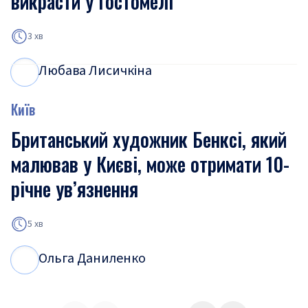
викрасти у Гостомелі
3 хв
Любава Лисичкіна
Л
Л
Київ
Британський художник Бенксі, який
малював у Києві, може отримати 10-
річне ув’язнення
5 хв
Ольга Даниленко
О
Д