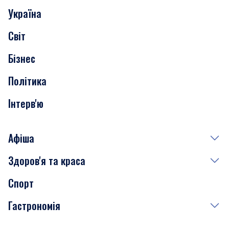
Україна
Скандали
Світ
Нерухомість
Бізнес
Транспорт
Політика
Інтерв'ю
Афіша
Здоров'я та краса
Сьогодні
Спорт
Завтра
Медицина
Гастрономія
Субота
Краса