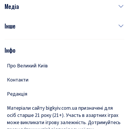
Неділя
Здоров'я
Рецепти
Медіа
Куди сходити у столиці
Фото
Інше
Відео
Опитування
Подкасти
Інфо
Тести
Про Великий Київ
Контакти
Редакція
Матеріали сайту bigkyiv.com.ua призначені для
осіб старше 21 року (21+). Участь в азартних іграх
може викликати ігрову залежність. Дотримуйтесь