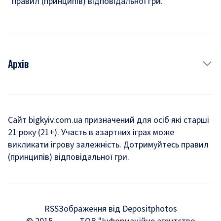
правил (принципів) відповідальної гри.
Архів
Новини
Історія
Сайт bigkyiv.com.ua призначений для осіб які старші
21 року (21+). Участь в азартних іграх може
Комуналка
викликати ігрову залежність. Дотримуйтесь правил
Хроніки війни
(принципів) відповідальної гри.
Пошук зниклих людей під час війни
Дозвілля
RSS
Зображення від Depositphotos
Мегаполіс