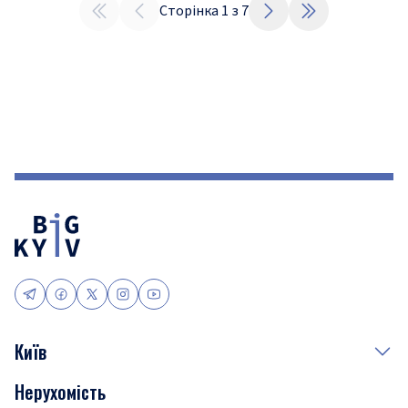
Сторінка
1
з
7
Київ
Нерухомість
Події