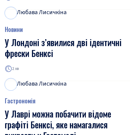
Любава Лисичкіна
Л
Л
Новини
У Лондоні з’явилися дві ідентичні
фрески Бенксі
2 хв
Любава Лисичкіна
Л
Л
Гастрономія
У Лаврі можна побачити відоме
графіті Бенксі, яке намагалися