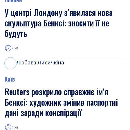
У центрі Лондону з’явилася нова
скульптура Бенксі: зносити її не
будуть
2 хв
Любава Лисичкіна
Л
Л
Київ
Reuters розкрило справжнє ім’я
Бенксі: художник змінив паспортні
дані заради конспірації
4 хв