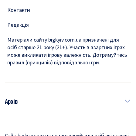
Контакти
Редакція
Матеріали сайту bigkyiv.com.ua призначені для
осіб старше 21 року (21+). Участь в азартних іграх
може викликати ігрову залежність. Дотримуйтесь
правил (принципів) відповідальної гри.
Архів
Новини
Історія
Сайт bigkyiv.com.ua призначений для осіб які старші