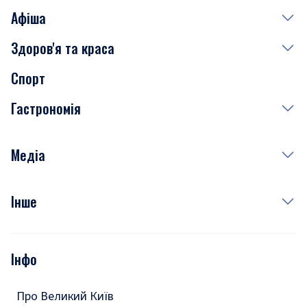
Афіша
Здоров'я та краса
Сьогодні
Спорт
Завтра
Медицина
Гастрономія
Субота
Краса
Неділя
Здоров'я
Рецепти
Медіа
Куди сходити у столиці
Фото
Інше
Відео
Опитування
Подкасти
Інфо
Тести
Про Великий Київ