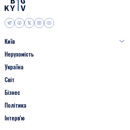
Київ
Нерухомість
Події
Україна
Скандали
Світ
Нерухомість
Бізнес
Транспорт
Політика
Інтерв'ю