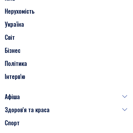
Нерухомість
Події
Україна
Скандали
Світ
Нерухомість
Бізнес
Транспорт
Політика
Інтерв'ю
Афіша
Здоров'я та краса
Сьогодні
Спорт
Завтра
Медицина