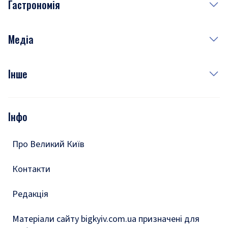
Гастрономія
Субота
Краса
Неділя
Здоров'я
Рецепти
Медіа
Куди сходити у столиці
Фото
Інше
Відео
Опитування
Подкасти
Інфо
Тести
Про Великий Київ
Контакти
Редакція
Матеріали сайту bigkyiv.com.ua призначені для