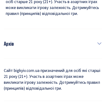
осіб старше 21 року (21+). Участь в азартних іграх
може викликати ігрову залежність. Дотримуйтесь
правил (принципів) відповідальної гри.
Архів
Новини
Історія
Сайт bigkyiv.com.ua призначений для осіб які старші
21 року (21+). Участь в азартних іграх може
Комуналка
викликати ігрову залежність. Дотримуйтесь правил
Хроніки війни
(принципів) відповідальної гри.
Пошук зниклих людей під час війни
Дозвілля