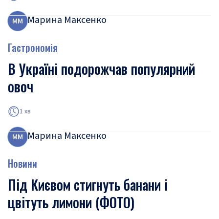
Марина Максенко
М
М
Гастрономія
В Україні подорожчав популярний
овоч
1 хв
Марина Максенко
М
М
Новини
Під Києвом стигнуть банани і
цвітуть лимони (ФОТО)