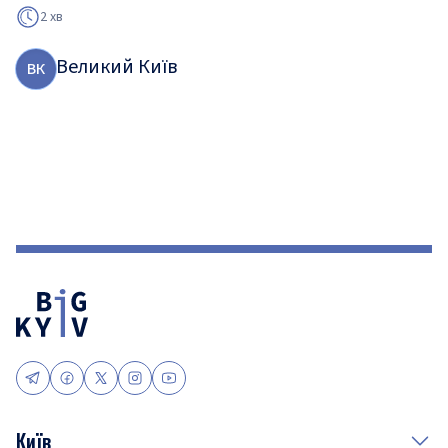
2 хв
Великий Київ
В
К
Київ