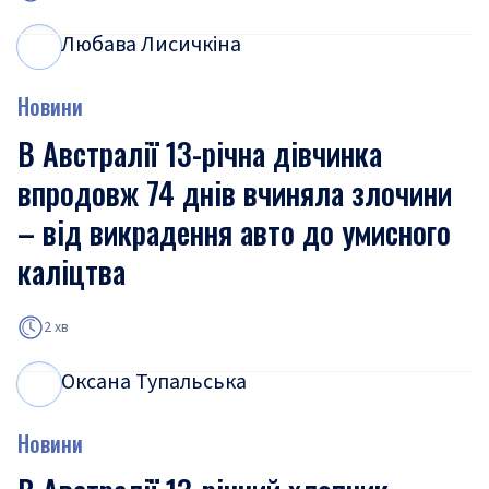
Любава Лисичкіна
Л
Л
Новини
В Австралії 13-річна дівчинка
впродовж 74 днів вчиняла злочини
– від викрадення авто до умисного
каліцтва
2 хв
Оксана Тупальська
О
Т
Новини