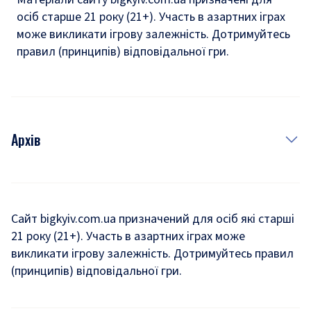
осіб старше 21 року (21+). Участь в азартних іграх
може викликати ігрову залежність. Дотримуйтесь
правил (принципів) відповідальної гри.
Архів
Новини
Історія
Сайт bigkyiv.com.ua призначений для осіб які старші
21 року (21+). Участь в азартних іграх може
Комуналка
викликати ігрову залежність. Дотримуйтесь правил
Хроніки війни
(принципів) відповідальної гри.
Пошук зниклих людей під час війни