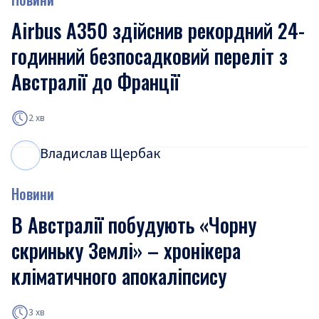
Airbus A350 здійснив рекордний 24-
годинний безпосадковий переліт з
Австралії до Франції
2 хв
Владислав Щербак
В
Щ
Новини
В Австралії побудують «Чорну
скриньку Землі» – хронікера
кліматичного апокаліпсису
3 хв