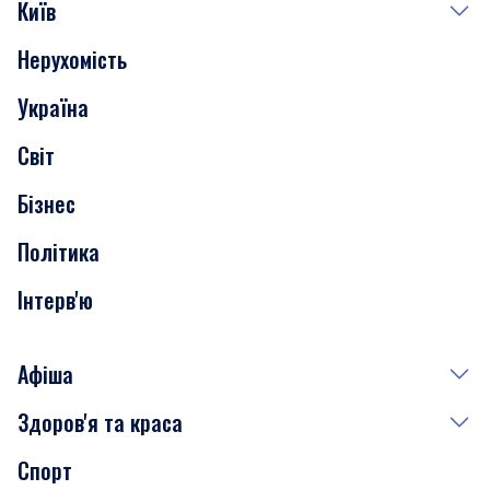
Київ
Нерухомість
Події
Україна
Скандали
Світ
Нерухомість
Бізнес
Транспорт
Політика
Інтерв'ю
Афіша
Здоров'я та краса
Сьогодні
Спорт
Завтра
Медицина