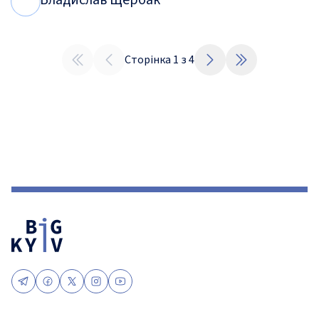
Владислав Щербак
В
Щ
Сторінка
1
з
4