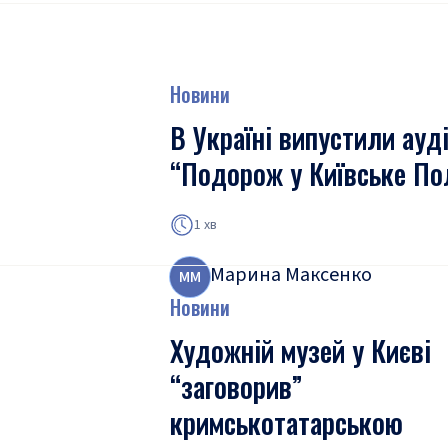
Новини
В Україні випустили ауді
“Подорож у Київське По
1 хв
Марина Максенко
М
М
Новини
Художній музей у Києві
“заговорив”
кримськотатарською