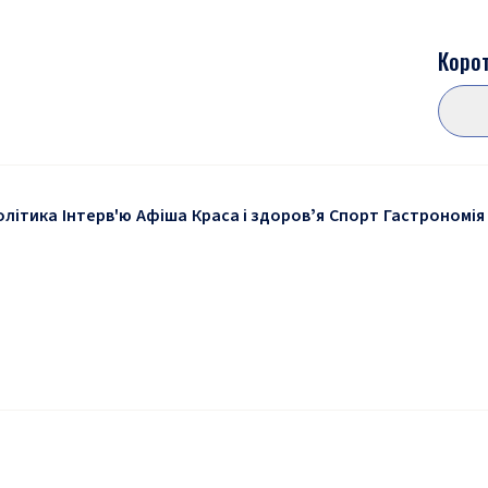
Корот
олітика
Інтерв'ю
Афіша
Краса і здоровʼя
Спорт
Гастрономія