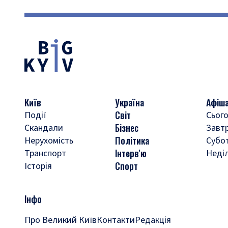
Київ
Україна
Афіш
Світ
Події
Сього
Бізнес
Скандали
Завт
Політика
Нерухомість
Субо
Інтерв'ю
Транспорт
Неді
Спорт
Історія
Інфо
Про Великий Київ
Контакти
Редакція