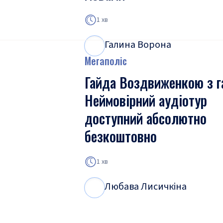
1 хв
Галина Ворона
Г
В
Мегаполіс
Гайда Воздвиженкою з г
Неймовірний аудіотур
доступний абсолютно
безкоштовно
1 хв
Любава Лисичкіна
Л
Л