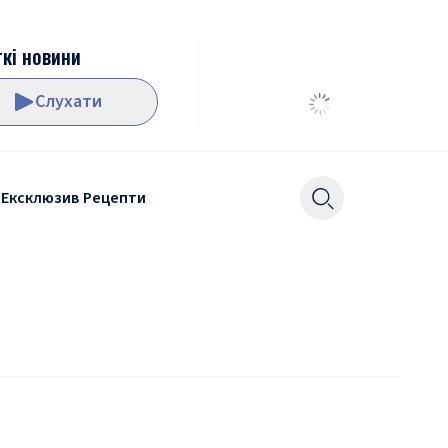
кі новини
Слухати
Ексклюзив
Рецепти