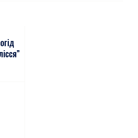
огід
лісся”