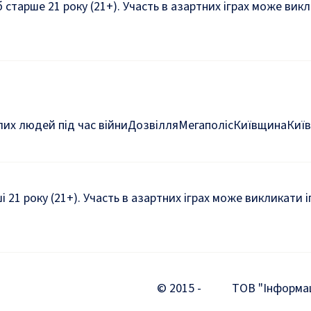
б старше 21 року (21+). Участь в азартних іграх може ви
их людей під час війни
Дозвілля
Мегаполіс
Київщина
Київ
ші 21 року (21+). Участь в азартних іграх може викликати
© 2015 -
ТОВ "Інформаці