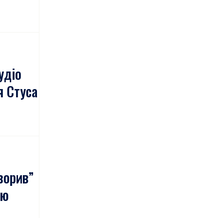
удіо
я Стуса
ворив”
ою