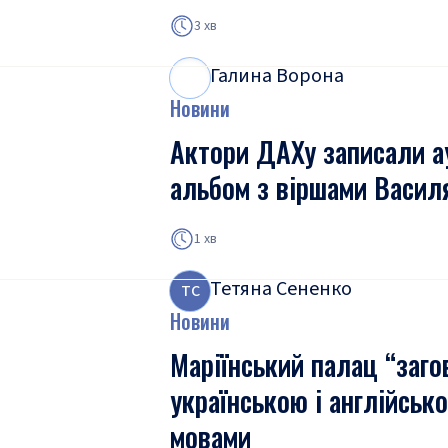
3 хв
Галина Ворона
Г
В
Новини
Актори ДАХу записали а
альбом з віршами Васил
1 хв
Тетяна Сененко
Т
С
Новини
Маріїнський палац “заго
українською і англійськ
мовами