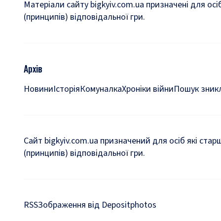
Матеріали сайту bigkyiv.com.ua призначені для осі
(принципів) відповідальної гри.
Архів
Новини
Історія
Комуналка
Хроніки війни
Пошук зникл
Сайт bigkyiv.com.ua призначений для осіб які стар
(принципів) відповідальної гри.
RSS
Зображення від Depositphotos