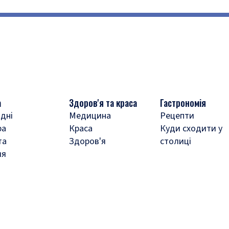
а
Здоров'я та краса
Гастрономія
дні
Медицина
Рецепти
ра
Краса
Куди сходити у
та
Здоров'я
столиці
ля