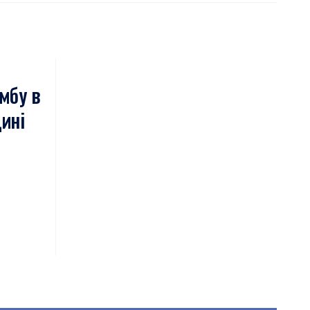
мбу в
ині