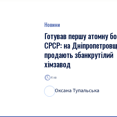
Новини
Готував першу атомну бо
СРСР: на Дніпропетровщ
продають збанкрутілий
хімзавод
4 хв
Оксана Тупальська
О
Т