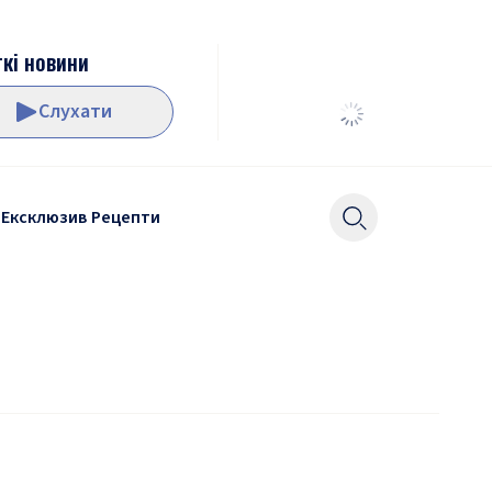
кі новини
Слухати
Ексклюзив
Рецепти