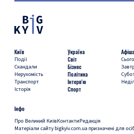
Київ
Україна
Афіш
Світ
Події
Сього
Бізнес
Скандали
Завт
Політика
Нерухомість
Субо
Інтерв'ю
Транспорт
Неді
Спорт
Історія
Інфо
Про Великий Київ
Контакти
Редакція
Матеріали сайту bigkyiv.com.ua призначені для осі