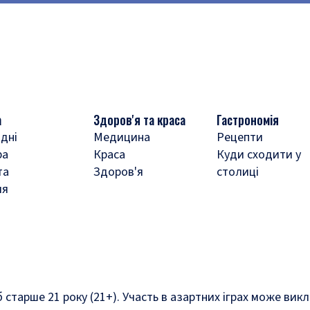
а
Здоров'я та краса
Гастрономія
дні
Медицина
Рецепти
ра
Краса
Куди сходити у
та
Здоров'я
столиці
ля
б старше 21 року (21+). Участь в азартних іграх може ви