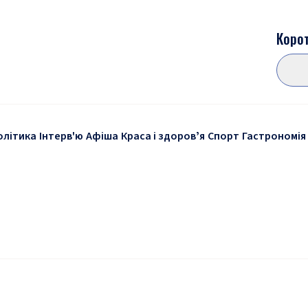
Корот
олітика
Інтерв'ю
Афіша
Краса і здоровʼя
Спорт
Гастрономія