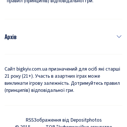
правил (принципів) відповідальної гри.
Архів
Новини
Історія
Сайт bigkyiv.com.ua призначений для осіб які старші
21 року (21+). Участь в азартних іграх може
Комуналка
викликати ігрову залежність. Дотримуйтесь правил
Хроніки війни
(принципів) відповідальної гри.
Пошук зниклих людей під час війни
Дозвілля
RSS
Зображення від Depositphotos
Мегаполіс