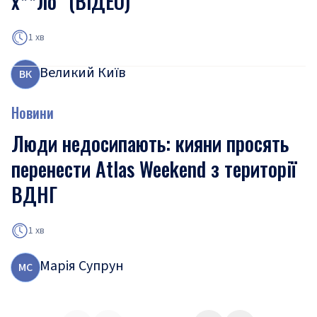
х**ло” (ВІДЕО)
1 хв
Великий Київ
В
К
Новини
Люди недосипають: кияни просять
перенести Atlas Weekend з території
ВДНГ
1 хв
Марія Супрун
М
С