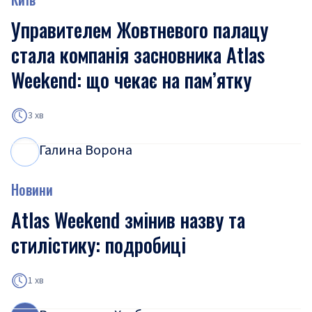
Управителем Жовтневого палацу
стала компанія засновника Atlas
Weekend: що чекає на пам’ятку
3 хв
Галина Ворона
Г
В
Новини
Atlas Weekend змінив назву та
стилістику: подробиці
1 хв