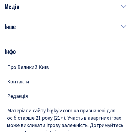
Неділя
Здоров'я
Рецепти
Медіа
Куди сходити у столиці
Фото
Інше
Відео
Опитування
Подкасти
Інфо
Тести
Про Великий Київ
Контакти
Редакція
Матеріали сайту bigkyiv.com.ua призначені для
осіб старше 21 року (21+). Участь в азартних іграх
може викликати ігрову залежність. Дотримуйтесь