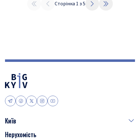
Сторінка
1
з
5
Київ
Нерухомість
Події