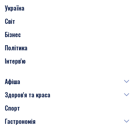
Україна
Скандали
Світ
Нерухомість
Бізнес
Транспорт
Політика
Інтерв'ю
Афіша
Здоров'я та краса
Сьогодні
Спорт
Завтра
Медицина
Гастрономія
Субота
Краса