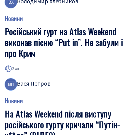
Володимир Хлєбников
В
Х
Новини
Російський гурт на Atlas Weekend
виконав пісню “Put in”. Не забули і
про Крим
2 хв
Вася Петров
В
П
Новини
На Atlas Weekend після виступу
російського гурту кричали “Путін-