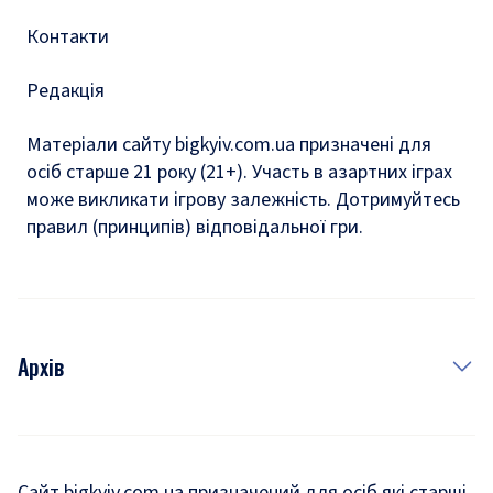
Контакти
Редакція
Матеріали сайту bigkyiv.com.ua призначені для
осіб старше 21 року (21+). Участь в азартних іграх
може викликати ігрову залежність. Дотримуйтесь
правил (принципів) відповідальної гри.
Архів
Новини
Історія
Сайт bigkyiv.com.ua призначений для осіб які старші