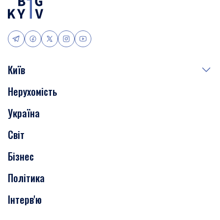
Київ
Нерухомість
Події
Україна
Скандали
Світ
Нерухомість
Бізнес
Транспорт
Політика
Інтерв'ю