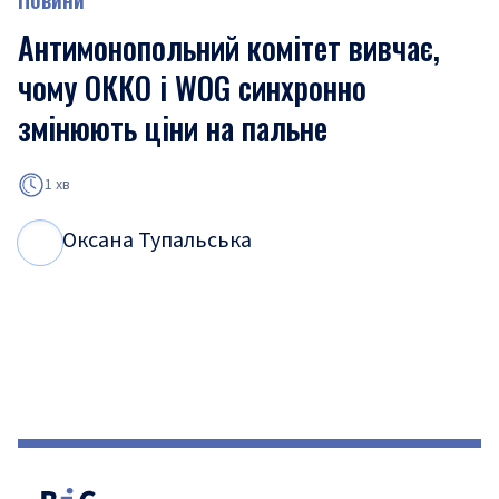
Антимонопольний комітет вивчає,
чому ОККО і WOG синхронно
змінюють ціни на пальне
1 хв
Оксана Тупальська
О
Т