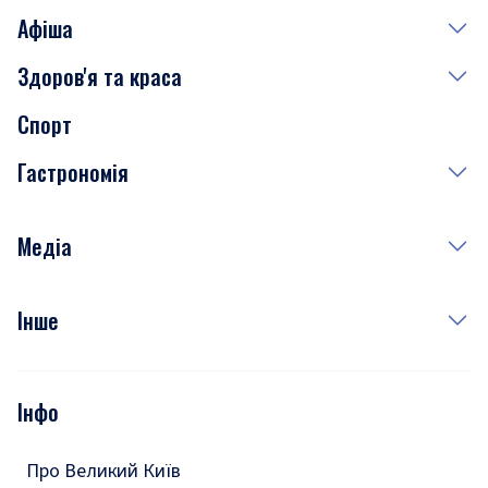
Афіша
Здоров'я та краса
Сьогодні
Спорт
Завтра
Медицина
Гастрономія
Субота
Краса
Неділя
Здоров'я
Рецепти
Медіа
Куди сходити у столиці
Фото
Інше
Відео
Опитування
Подкасти
Інфо
Тести
Про Великий Київ