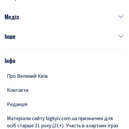
Краса
Неділя
Здоров'я
Рецепти
Медіа
Куди сходити у столиці
Фото
Інше
Відео
Опитування
Подкасти
Інфо
Тести
Про Великий Київ
Контакти
Редакція
Матеріали сайту bigkyiv.com.ua призначені для
осіб старше 21 року (21+). Участь в азартних іграх