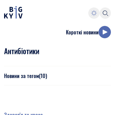
Короткі новини
Антибіотики
Новини за тегом
(
10
)
Здоров'я та краса