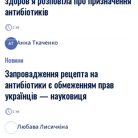
здоров’я розповіла про призначення
антибіотиків
2 хв
Анна Ткаченко
А
Т
Новини
Запровадження рецепта на
антибіотики є обмеженням прав
українців — науковиця
1 хв
Любава Лисичкіна
Л
Л