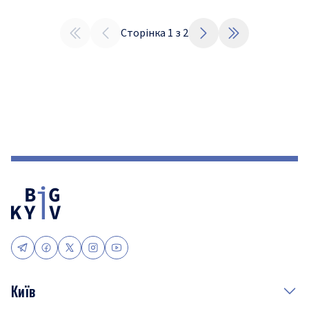
Сторінка
1
з
2
Київ