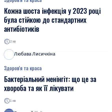
Кожна шоста інфекція у 2023 році
була стійкою до стандартних
антибіотиків
2 хв
Любава Лисичкіна
Л
Л
Здоров'я та краса
Бактеріальний менінгіт: що це за
хвороба та як її лікувати
1 хв