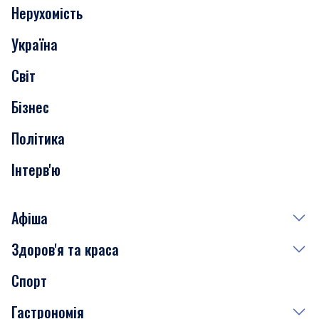
Нерухомість
Події
Україна
Скандали
Світ
Нерухомість
Бізнес
Транспорт
Політика
Інтерв'ю
Афіша
Здоров'я та краса
Сьогодні
Спорт
Завтра
Медицина
Гастрономія
Субота