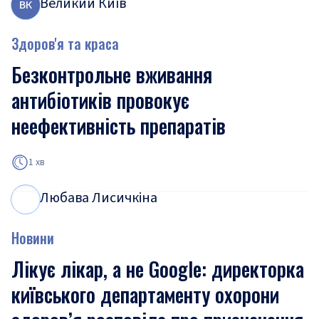
Великий Київ
В
К
Здоров'я та краса
Безконтрольне вживання
антибіотиків провокує
неефективність препаратів
1 хв
Любава Лисичкіна
Л
Л
Новини
Лікує лікар, а не Google: директорка
київського департаменту охорони