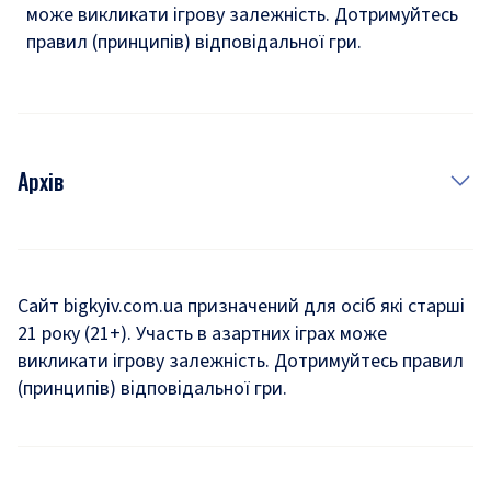
може викликати ігрову залежність. Дотримуйтесь
правил (принципів) відповідальної гри.
Архів
Новини
Історія
Сайт bigkyiv.com.ua призначений для осіб які старші
21 року (21+). Участь в азартних іграх може
Комуналка
викликати ігрову залежність. Дотримуйтесь правил
Хроніки війни
(принципів) відповідальної гри.
Пошук зниклих людей під час війни
Дозвілля