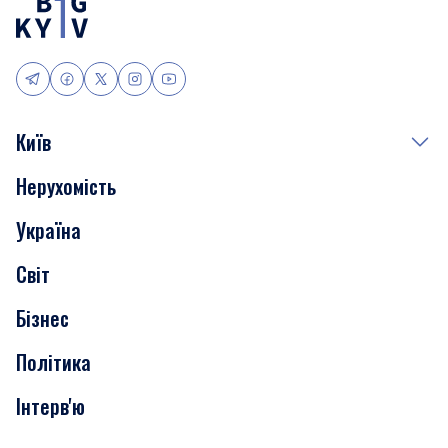
Київ
Нерухомість
Події
Україна
Скандали
Світ
Нерухомість
Бізнес
Транспорт
Політика
Інтерв'ю