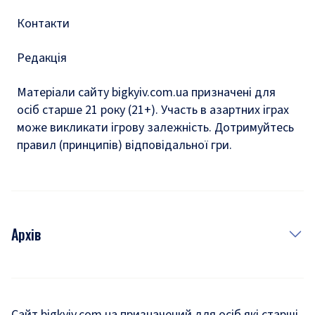
Контакти
Редакція
Матеріали сайту bigkyiv.com.ua призначені для
осіб старше 21 року (21+). Участь в азартних іграх
може викликати ігрову залежність. Дотримуйтесь
правил (принципів) відповідальної гри.
Архів
Новини
Історія
Сайт bigkyiv.com.ua призначений для осіб які старші