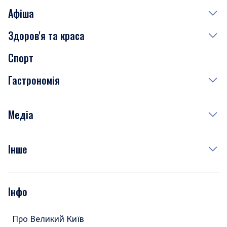
Афіша
Здоров'я та краса
Сьогодні
Спорт
Завтра
Медицина
Гастрономія
Субота
Краса
Неділя
Здоров'я
Рецепти
Медіа
Куди сходити у столиці
Фото
Інше
Відео
Опитування
Подкасти
Інфо
Тести
Про Великий Київ