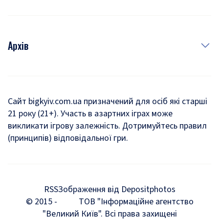
Архів
Новини
Історія
Сайт bigkyiv.com.ua призначений для осіб які старші
21 року (21+). Участь в азартних іграх може
Комуналка
викликати ігрову залежність. Дотримуйтесь правил
Хроніки війни
(принципів) відповідальної гри.
Пошук зниклих людей під час війни
Дозвілля
RSS
Зображення від Depositphotos
Мегаполіс
© 2015 -
ТОВ "Інформаційне агентство
"Великий Київ". Всі права захищені
Київщина