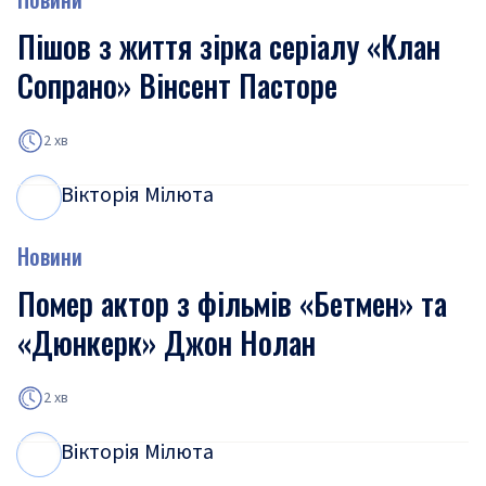
Пішов з життя зірка серіалу «Клан
Сопрано» Вінсент Пасторе
2 хв
Вікторія Мілюта
В
М
Новини
Помер актор з фільмів «Бетмен» та
«Дюнкерк» Джон Нолан
2 хв
Вікторія Мілюта
В
М