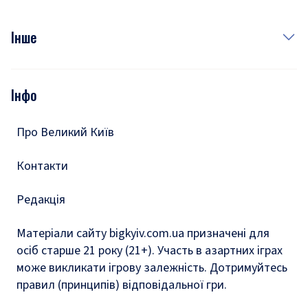
Куди сходити у столиці
Фото
Інше
Відео
Опитування
Подкасти
Інфо
Тести
Про Великий Київ
Контакти
Редакція
Матеріали сайту bigkyiv.com.ua призначені для
осіб старше 21 року (21+). Участь в азартних іграх
може викликати ігрову залежність. Дотримуйтесь
правил (принципів) відповідальної гри.