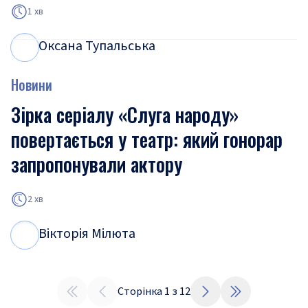
1 хв
Оксана Тупальська
О
Т
Новини
Зірка серіалу «Слуга народу»
повертається у театр: який гонорар
запропонували актору
2 хв
Вікторія Мілюта
В
М
Сторінка
1
з
12