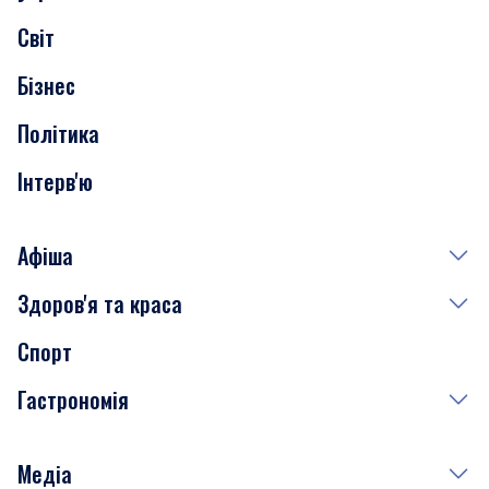
Скандали
Світ
Нерухомість
Бізнес
Транспорт
Політика
Інтерв'ю
Афіша
Здоров'я та краса
Сьогодні
Спорт
Завтра
Медицина
Гастрономія
Субота
Краса
Неділя
Здоров'я
Рецепти
Медіа