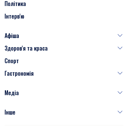
Політика
Інтерв'ю
Афіша
Здоров'я та краса
Сьогодні
Спорт
Завтра
Медицина
Гастрономія
Субота
Краса
Неділя
Здоров'я
Рецепти
Медіа
Куди сходити у столиці
Фото
Інше
Відео