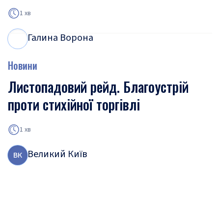
1 хв
Галина Ворона
Г
В
Новини
Листопадовий рейд. Благоустрій
проти стихійної торгівлі
1 хв
Великий Київ
В
К