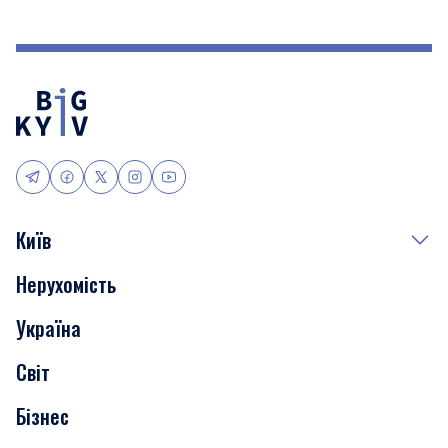
Київ
Нерухомість
Події
Україна
Скандали
Світ
Нерухомість
Бізнес
Транспорт