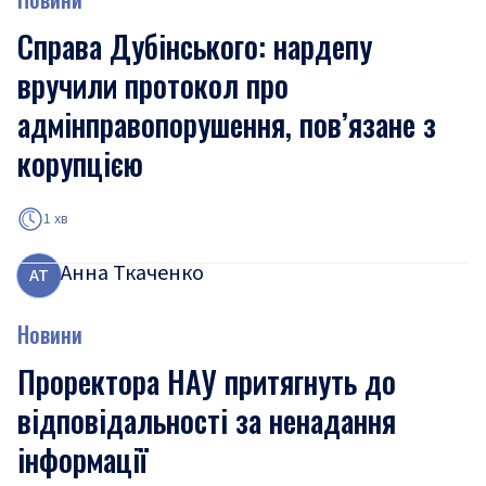
Справа Дубінського: нардепу
вручили протокол про
адмінправопорушення, пов’язане з
корупцією
1 хв
Анна Ткаченко
А
Т
Новини
Проректора НАУ притягнуть до
відповідальності за ненадання
інформації