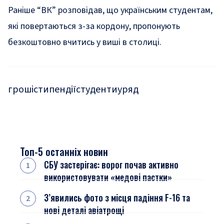
Раніше “ВК” розповідав, що українським студентам,
які повертаються з-за кордону, пропонують
безкоштовно вчитись у виші в столиці.
гроші
стипендії
студенти
уряд
Топ-5 останніх новин
СБУ застерігає: ворог почав активно
використовувати «медові пастки»
З’явились фото з місця падіння F-16 та
нові деталі авіатрощі