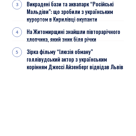
Викрадені бази та аквапарк “Російські
Мальдіви”: що зробили з українським
курортом в Кирилівці окупанти
На Житомирщині знайшли півторарічного
хлопчика, який зник біля річки
Зірка фільму “Ілюзія обману”
голлівудський актор з українським
корінням Джессі Айзенберг відвідав Львів