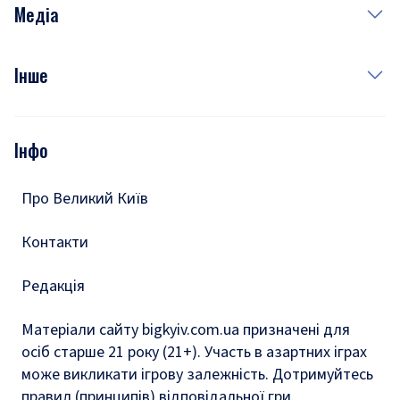
Здоров'я
Рецепти
Медіа
Куди сходити у столиці
Фото
Інше
Відео
Опитування
Подкасти
Інфо
Тести
Про Великий Київ
Контакти
Редакція
Матеріали сайту bigkyiv.com.ua призначені для
осіб старше 21 року (21+). Участь в азартних іграх
може викликати ігрову залежність. Дотримуйтесь
правил (принципів) відповідальної гри.