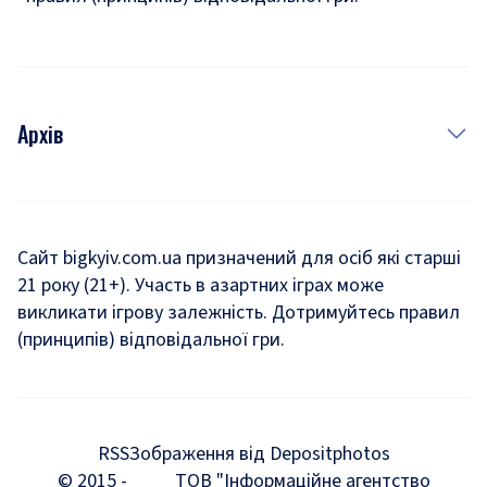
Архів
Новини
Історія
Сайт bigkyiv.com.ua призначений для осіб які старші
21 року (21+). Участь в азартних іграх може
Комуналка
викликати ігрову залежність. Дотримуйтесь правил
Хроніки війни
(принципів) відповідальної гри.
Пошук зниклих людей під час війни
Дозвілля
RSS
Зображення від Depositphotos
Мегаполіс
© 2015 -
ТОВ "Інформаційне агентство