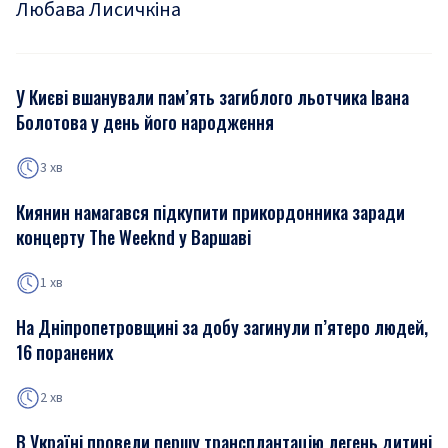
Любава Лисичкіна
У Києві вшанували пам’ять загиблого льотчика Івана
Болотова у день його народження
3 хв
Киянин намагався підкупити прикордонника заради
концерту The Weeknd у Варшаві
1 хв
На Дніпропетровщині за добу загинули п’ятеро людей,
16 поранених
2 хв
В Україні провели першу трансплантацію легень дитині