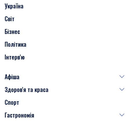
Україна
Скандали
Світ
Нерухомість
Бізнес
Транспорт
Політика
Інтерв'ю
Афіша
Здоров'я та краса
Сьогодні
Спорт
Завтра
Медицина
Гастрономія
Субота
Краса
Неділя