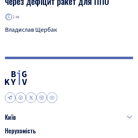
через дефіцит ракет для ППО
2 хв
Владислав Щербак
Київ
Нерухомість
Події