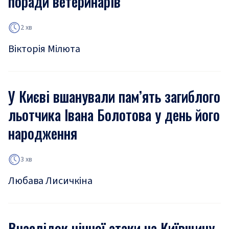
поради ветеринарів
2 хв
Вікторія Мілюта
У Києві вшанували пам’ять загиблого
льотчика Івана Болотова у день його
народження
3 хв
Любава Лисичкіна
Внаслідок нічної атаки на Київщину