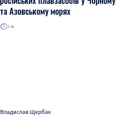
російських плавзасобів у Чорному
та Азовському морях
2 хв
Владислав Щербак