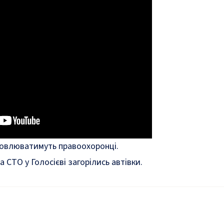
овлюватимуть правоохоронці.
а СТО у Голосієві загорілись автівки
.