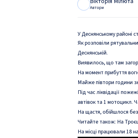
Вікторія Мілюта
В
М
Автори
У Деснянському районі с
Як
розповіли
рятувальник
Деснянській.
Виявилось, що там заго
На момент прибуття вогн
Майже півтори години зн
Під час ліквідації пожеж
автівок та 1 мотоцикл. Ч
На щастя, обійшлося бе
Читайте також:
На Троєщ
На місці працювали 18 н