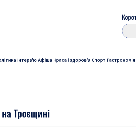
Корот
олітика
Інтерв'ю
Афіша
Краса і здоровʼя
Спорт
Гастрономія
 на Троєщині