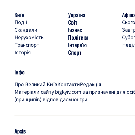
Київ
Україна
Афіш
Світ
Події
Сього
Бізнес
Скандали
Завт
Політика
Нерухомість
Субо
Інтерв'ю
Транспорт
Неді
Спорт
Історія
Інфо
Про Великий Київ
Контакти
Редакція
Матеріали сайту bigkyiv.com.ua призначені для осі
(принципів) відповідальної гри.
Архів