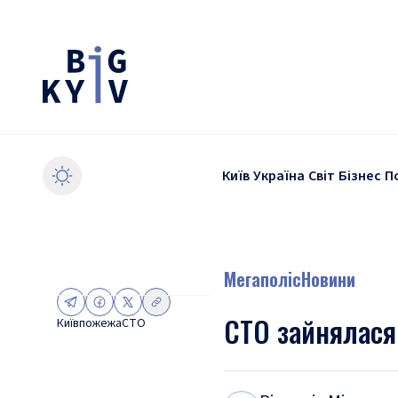
Київ
Україна
Світ
Бізнес
П
Мегаполіс
Новини
СТО зайнялася
Київ
пожежа
СТО