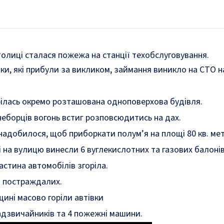
толиці сталася пожежа на станції техобслуговування.
и, які прибули за викликом, займання виникло на СТО н
рілась окремо розташована одноповерхова будівля.
еборців вогонь встиг розповсюдитись на дах.
адобилося, щоб приборкати полум’я на площі 80 кв. мет
і на вулицю винесли 6 вуглекислотних та газових балоні
астина автомобілів згоріла.
з постраждалих.
ині масово горіли автівки
адзвичайників та 4 пожежні машини.