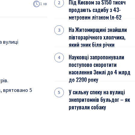
Під Києвом за $150 тисяч
1 хв
продають садибу з 43-
метровим літаком Іл-62
На Житомирщині знайшли
півторарічного хлопчика,
а вулиці
який зник біля річки
Науковці запропонували
поступово скоротити
населення Землі до 4 млрд
до 2200 року
рів.
в, врятовано 5
У сильну спеку на вулиці
знепритомнів бульдог – як
рятували собаку