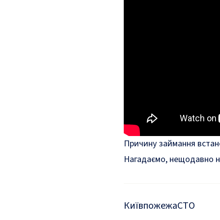
Причину займання встан
Нагадаємо, нещодавно
н
Київ
пожежа
СТО