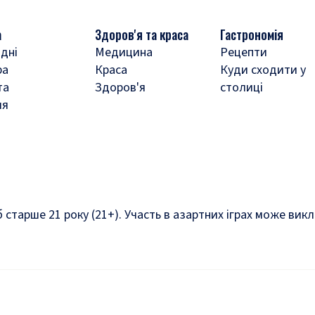
а
Здоров'я та краса
Гастрономія
дні
Медицина
Рецепти
ра
Краса
Куди сходити у
та
Здоров'я
столиці
ля
б старше 21 року (21+). Участь в азартних іграх може ви