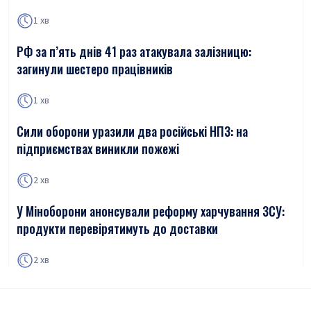
1 хв
РФ за п’ять днів 41 раз атакувала залізницю:
загинули шестеро працівників
1 хв
Сили оборони уразили два російські НПЗ: на
підприємствах виникли пожежі
2 хв
У Міноборони анонсували реформу харчування ЗСУ:
продукти перевірятимуть до доставки
2 хв