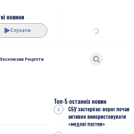
кі новини
Слухати
Ексклюзив
Рецепти
Топ-5 останніх новин
СБУ застерігає: ворог почав
активно використовувати
«медові пастки»