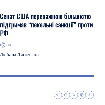
Сенат США переважною більшістю
підтримав “пекельні санкції” проти
РФ
2 хв
Любава Лисичкіна