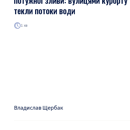
потужної зливи: вулицями курорту
текли потоки води
1 хв
Владислав Щербак