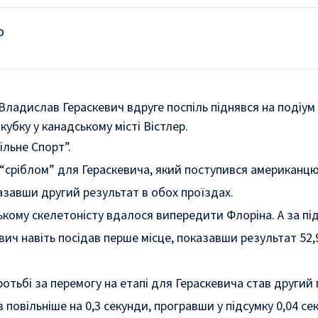
о
 Владислав Гераскевич вдруге поспіль піднявся на подіум
убку у канадському місті Вістлер.
ільне Спорт”.
“сріблом” для Гераскевича, який поступився американцю
казавши другий результат в обох проїздах.
ському скелетоністу вдалося випередити Флоріна. А за п
вич навіть посідав перше місце, показавши результат 52,
отьбі за перемогу на етапі для Гераскевича став другий 
повільніше на 0,3 секунди, програвши у підсумку 0,04 се