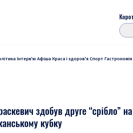
Корот
олітика
Інтерв'ю
Афіша
Краса і здоровʼя
Спорт
Гастрономія
раскевич здобув друге “срібло” на
канському кубку