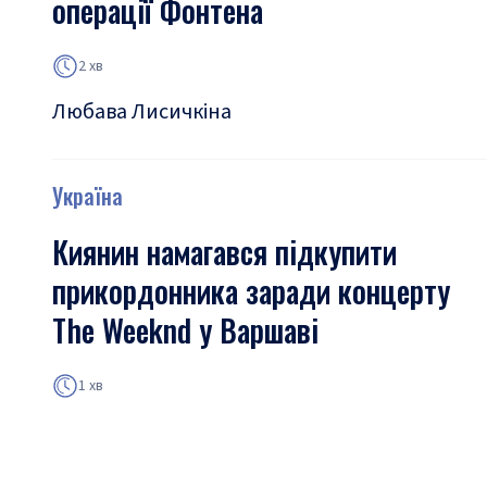
операції Фонтена
2 хв
Любава Лисичкіна
Україна
Киянин намагався підкупити
прикордонника заради концерту
The Weeknd у Варшаві
1 хв