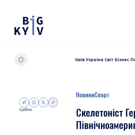
Київ
Україна
Світ
Бізнес
П
Новини
Спорт
Скелетоніст Ге
Срібло
Північноамери