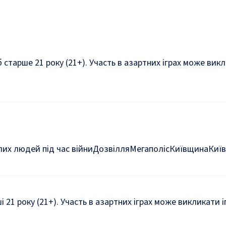
б старше 21 року (21+). Участь в азартних іграх може ви
их людей під час війни
Дозвілля
Мегаполіс
Київщина
Київ
ші 21 року (21+). Участь в азартних іграх може викликати