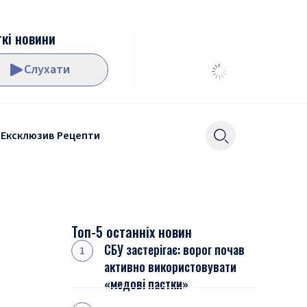
кі новини
Слухати
Ексклюзив
Рецепти
Топ-5 останніх новин
СБУ застерігає: ворог почав
активно використовувати
«медові пастки»