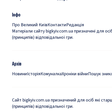
Інфо
Про Великий Київ
Контакти
Редакція
Матеріали сайту bigkyiv.com.ua призначені для осі
(принципів) відповідальної гри.
Архів
Новини
Історія
Комуналка
Хроніки війни
Пошук зникл
Сайт bigkyiv.com.ua призначений для осіб які стар
(принципів) відповідальної гри.