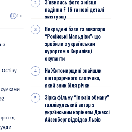
З’явились фото з місця
падіння F-16 та нові деталі
1 хв
авіатрощі
Викрадені бази та аквапарк
“Російські Мальдіви”: що
зробили з українським
 на
курортом в Кирилівці
окупанти
На Житомирщині знайшли
 Остіну
півторарічного хлопчика,
який зник біля річки
ідсумками
Зірка фільму “Ілюзія обману”
92
голлівудський актор з
українським корінням Джессі
проїзд.
Айзенберг відвідав Львів
кунди