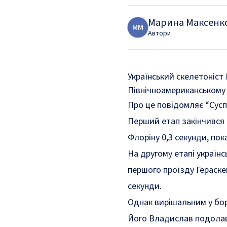
Марина Максенк
М
М
Автори
Український скелетоніст
Північноамериканському к
Про це
повідомляє
“Сусп
Перший етап закінчився 
Флоріну 0,3 секунди, по
На другому етапі україн
першого проїзду Гераске
секунди.
Однак вирішальним у бор
Його Владислав подолав 