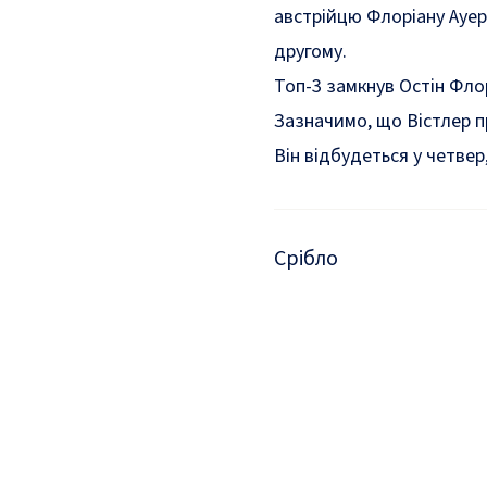
австрійцю Флоріану Ауер
другому.
Топ-3 замкнув Остін Флор
Зазначимо, що Вістлер п
Він відбудеться у четвер
Срібло