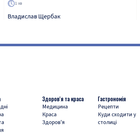
1 хв
Владислав Щербак
а
Здоров'я та краса
Гастрономія
дні
Медицина
Рецепти
ра
Краса
Куди сходити у
та
Здоров'я
столиці
ля