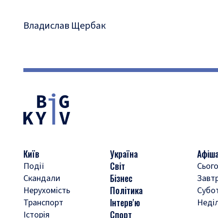
Владислав Щербак
Київ
Україна
Афіш
Світ
Події
Сього
Бізнес
Скандали
Завт
Політика
Нерухомість
Субо
Інтерв'ю
Транспорт
Неді
Спорт
Історія