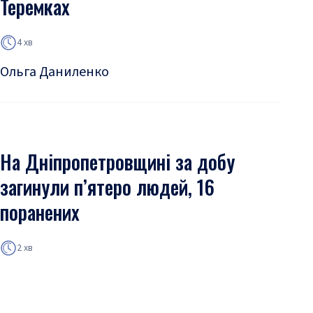
Теремках
4 хв
Ольга Даниленко
На Дніпропетровщині за добу
загинули п’ятеро людей, 16
поранених
2 хв