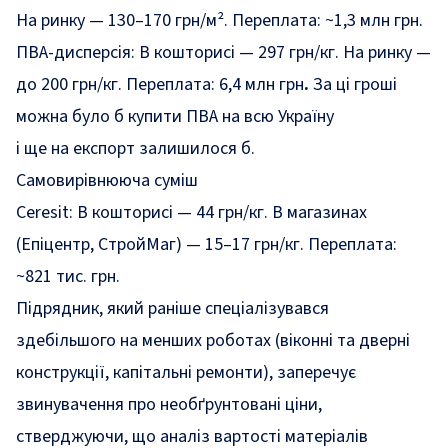
На ринку — 130–170 грн/м². Переплата: ~1,3 млн грн.
ПВА-дисперсія: В кошторисі — 297 грн/кг. На ринку —
до 200 грн/кг. Переплата: 6,4 млн грн
.
За ці гроші
можна було б купити ПВА на всю Україну
і ще на експорт залишилося б.
Самовирівнююча суміш
Ceresit: В кошторисі — 44 грн/кг. В магазинах
(Епіцентр, СтройМаг) — 15–17 грн/кг. Переплата:
~821 тис. грн.
Підрядник, який раніше спеціалізувався
здебільшого на менших роботах (віконні та дверні
конструкції, капітальні ремонти), заперечує
звинувачення про необґрунтовані ціни,
стверджуючи, що аналіз вартості матеріалів