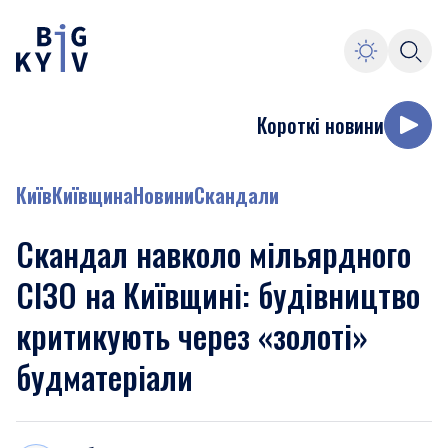
Короткі новини
Київ
Київщина
Новини
Скандали
Скандал навколо мільярдного
СІЗО на Київщині: будівництво
критикують через «золоті»
будматеріали