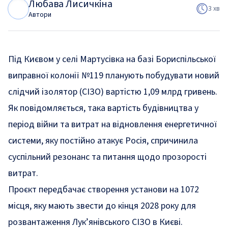
Любава Лисичкіна
Л
Л
3 хв
Автори
Під Києвом у селі Мартусівка на базі Бориспільської
виправної колонії №119 планують побудувати новий
слідчий ізолятор (СІЗО) вартістю 1,09 млрд гривень.
Як
повідомляється,
така вартість будівництва у
період війни та витрат на відновлення енергетичної
системи, яку постійно атакує Росія, спричинила
суспільний резонанс та питання щодо прозорості
витрат.
Проєкт передбачає створення установи на 1072
місця, яку мають звести до кінця 2028 року для
розвантаження Лук’янівського СІЗО в Києві.