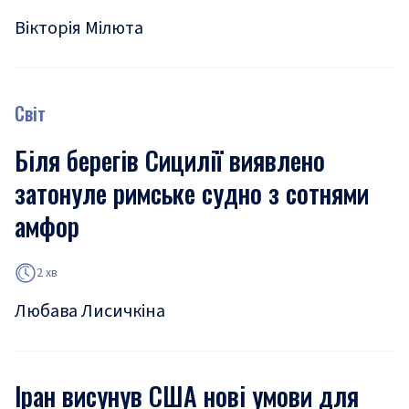
Вікторія Мілюта
Світ
Біля берегів Сицилії виявлено
затонуле римське судно з сотнями
амфор
2 хв
Любава Лисичкіна
Іран висунув США нові умови для