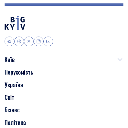
Київ
Нерухомість
Події
Україна
Скандали
Світ
Нерухомість
Бізнес
Транспорт
Політика