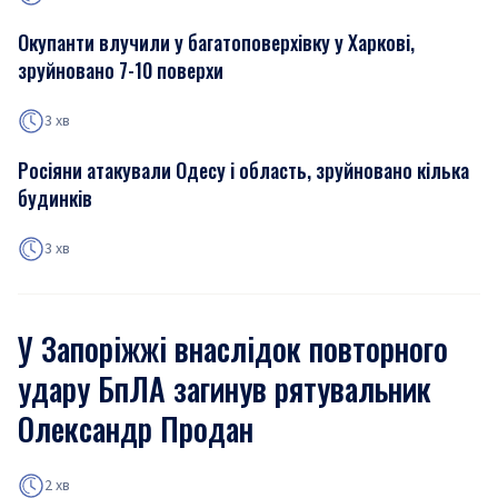
Окупанти влучили у багатоповерхівку у Харкові,
зруйновано 7-10 поверхи
3 хв
Росіяни атакували Одесу і область, зруйновано кілька
будинків
3 хв
У Запоріжжі внаслідок повторного
удару БпЛА загинув рятувальник
Олександр Продан
2 хв