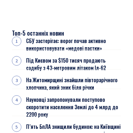
Топ-5 останніх новин
СБУ застерігає: ворог почав активно
використовувати «медові пастки»
Під Києвом за $150 тисяч продають
садибу з 43-метровим літаком Іл-62
На Житомирщині знайшли півторарічного
хлопчика, який зник біля річки
Науковці запропонували поступово
скоротити населення Землі до 4 млрд до
2200 року
П’ять БпЛА знищили будинок: на Київщині