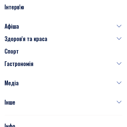
Інтерв'ю
Афіша
Здоров'я та краса
Сьогодні
Спорт
Завтра
Медицина
Гастрономія
Субота
Краса
Неділя
Здоров'я
Рецепти
Медіа
Куди сходити у столиці
Фото
Інше
Відео
Опитування
Подкасти
Інфо