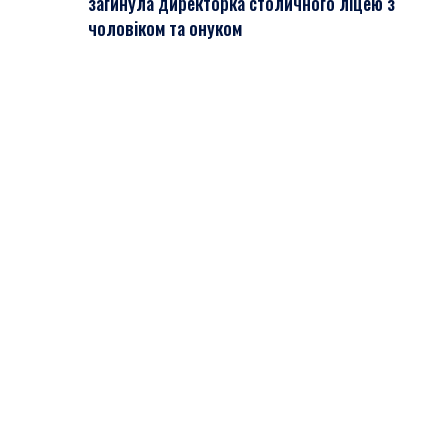
загинула директорка столичного ліцею з
чоловіком та онуком