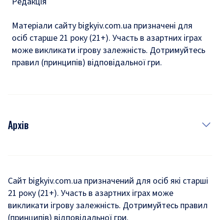
Редакція
Матеріали сайту bigkyiv.com.ua призначені для
осіб старше 21 року (21+). Участь в азартних іграх
може викликати ігрову залежність. Дотримуйтесь
правил (принципів) відповідальної гри.
Архів
Новини
Історія
Сайт bigkyiv.com.ua призначений для осіб які старші
21 року (21+). Участь в азартних іграх може
Комуналка
викликати ігрову залежність. Дотримуйтесь правил
Хроніки війни
(принципів) відповідальної гри.