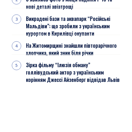
нові деталі авіатрощі
Викрадені бази та аквапарк “Російські
Мальдіви”: що зробили з українським
курортом в Кирилівці окупанти
На Житомирщині знайшли півторарічного
хлопчика, який зник біля річки
Зірка фільму “Ілюзія обману”
голлівудський актор з українським
корінням Джессі Айзенберг відвідав Львів