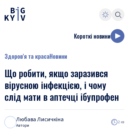
Короткі новини
Здоров'я та краса
Новини
Що робити, якщо заразився
вірусною інфекцією, і чому
слід мати в аптечці ібупрофен
Любава Лисичкіна
Л
Л
2 хв
Автори