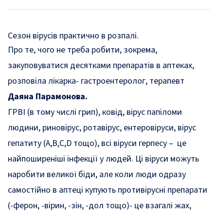
Сезон вірусів практично в розпалі.
Про те, чого не треба робити, зокрема,
закуповуватися десятками препаратів в аптеках,
розповіла
лікарка- гастроентеролог, терапевт
Даяна Парамонова.
ГРВІ (в тому числі грип), ковід, вірус папіломи
людини, риновірус, ротавірус, ентеровіруси, вірус
гепатиту (А,В,С,D тощо), всі віруси герпесу – це
найпоширеніші інфекції у людей. Ці віруси можуть
наробити великої біди, але коли люди одразу
самостійно в аптеці купують противірусні препарати
(-ферон, -вірин, -зін, -дол тощо)- це взагалі жах,