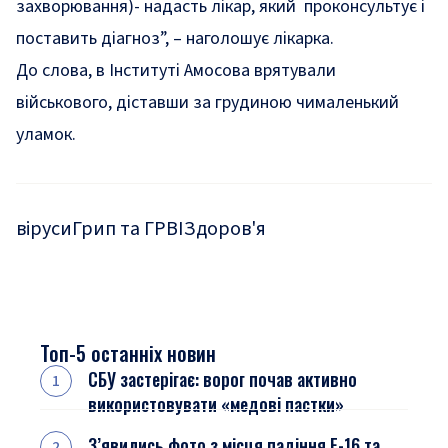
захворювання)- надасть лікар, який проконсультує і
поставить діагноз”, – наголошує лікарка.
До слова,
в Інституті Амосова врятували
військового, діставши за грудиною чималенький
уламок.
віруси
Грип та ГРВІ
Здоров'я
Топ-5 останніх новин
СБУ застерігає: ворог почав активно
використовувати «медові пастки»
З’явились фото з місця падіння F-16 та