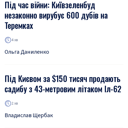
Під час війни: Київзеленбуд
незаконно вирубує 600 дубів на
Теремках
4 хв
Ольга Даниленко
Під Києвом за $150 тисяч продають
садибу з 43-метровим літаком Іл-62
2 хв
Владислав Щербак