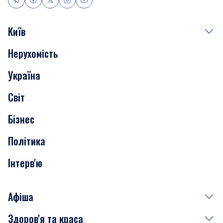
Київ
Нерухомість
Події
Україна
Скандали
Світ
Нерухомість
Бізнес
Транспорт
Політика
Інтерв'ю
Афіша
Здоров'я та краса