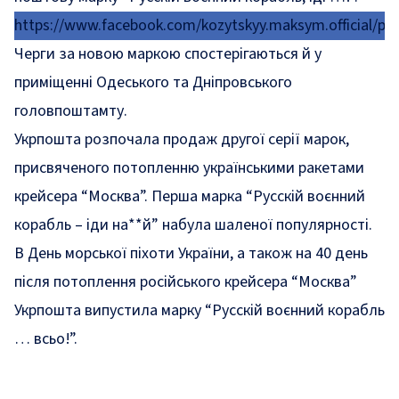
https://www.facebook.com/kozytskyy.maksym.official/p
Черги за новою маркою спостерігаються й у
приміщенні Одеського та Дніпровського
головпоштамту.
Укрпошта розпочала продаж другої серії марок,
присвяченого потопленню українськими ракетами
крейсера “Москва”. Перша марка “Русскій воєнний
корабль – іди на**й” набула шаленої популярності.
В День морської піхоти України, а також на 40 день
після потоплення російського крейсера “Москва”
Укрпошта випустила марку “Русскій воєнний корабль
… всьо!”.