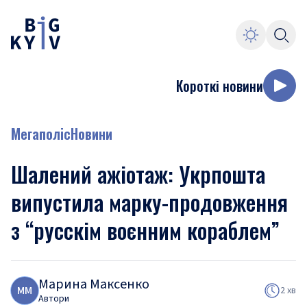
Короткі новини
Мегаполіс
Новини
Шалений ажіотаж: Укрпошта
випустила марку-продовження
з “русскім воєнним кораблем”
Марина Максенко
М
М
2 хв
Автори