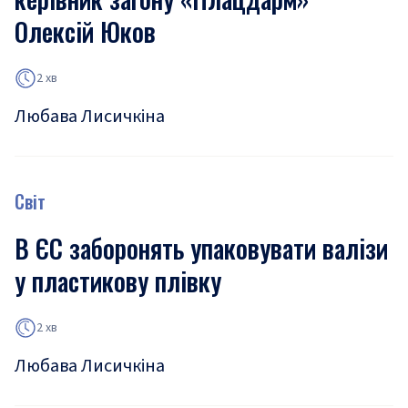
Олексій Юков
2 хв
Любава Лисичкіна
Світ
В ЄС заборонять упаковувати валізи
у пластикову плівку
2 хв
Любава Лисичкіна