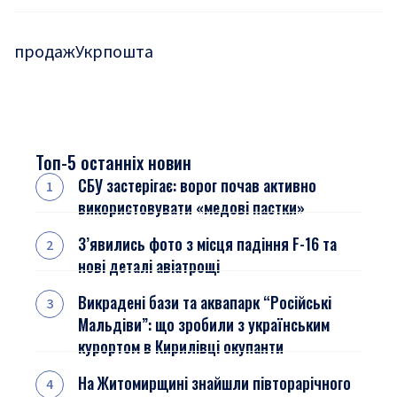
продаж
Укрпошта
Топ-5 останніх новин
СБУ застерігає: ворог почав активно
використовувати «медові пастки»
З’явились фото з місця падіння F-16 та
нові деталі авіатрощі
Викрадені бази та аквапарк “Російські
Мальдіви”: що зробили з українським
курортом в Кирилівці окупанти
На Житомирщині знайшли півторарічного