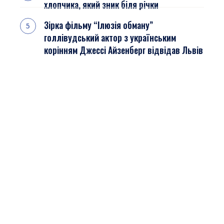
хлопчика, який зник біля річки
Зірка фільму “Ілюзія обману”
голлівудський актор з українським
корінням Джессі Айзенберг відвідав Львів