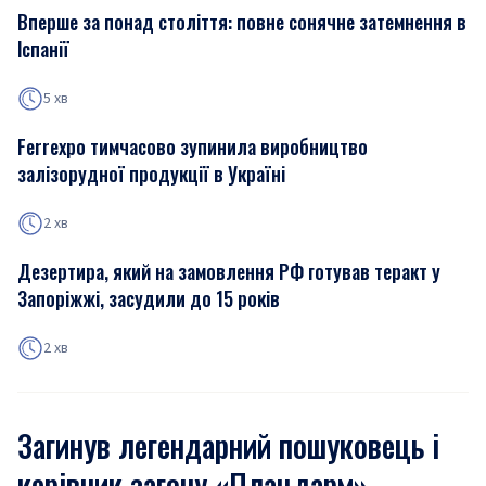
Вперше за понад століття: повне сонячне затемнення в
Іспанії
5 хв
Ferrexpo тимчасово зупинила виробництво
залізорудної продукції в Україні
2 хв
Дезертира, який на замовлення РФ готував теракт у
Запоріжжі, засудили до 15 років
2 хв
Загинув легендарний пошуковець і
керівник загону «Плацдарм»