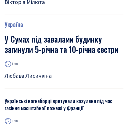
Вікторія Мілюта
Україна
У Сумах під завалами будинку
загинули 5-річна та 10-річна сестри
1 хв
Любава Лисичкіна
Українські вогнеборці врятували козуленя під час
гасіння масштабної пожежі у Франції
3 хв