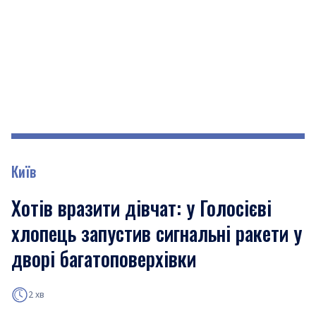
Київ
Хотів вразити дівчат: у Голосієві
хлопець запустив сигнальні ракети у
дворі багатоповерхівки
2 хв