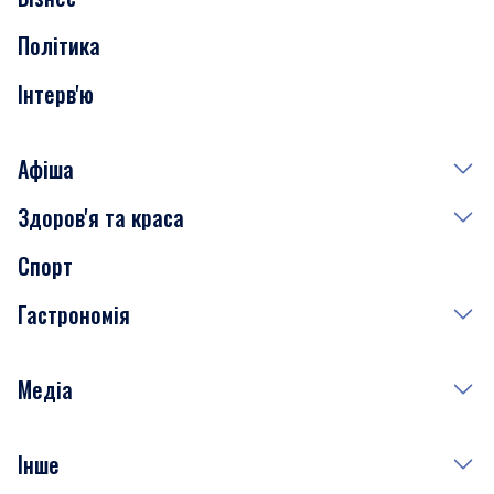
Транспорт
Політика
Інтерв'ю
Афіша
Здоров'я та краса
Сьогодні
Спорт
Завтра
Медицина
Гастрономія
Субота
Краса
Неділя
Здоров'я
Рецепти
Медіа
Куди сходити у столиці
Фото
Інше