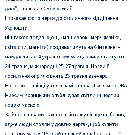
далі”, – пояснив Смілянський.
І показав фото черги до столичного відділення
Укрпошти.
Він також додав, що 1,5 млн марок і мерч (майки,
світшоти, магніти) продаватимуть на 6 інтернет-
майданчиках. 4 українських майданчики стартують
24 травня, міжнародні 25-27 травня. Назви й
посилання оприлюднять 23 травня ввечері.
На своїй сторінці у телеграмі голова Львівської ОВА
Максим Козицький опублікував світлини черг за
новою маркою.
За його словами, такого ажіотажу він ще не бачив,
адже люди стояли у довгих чергах, щоб купити
поштову марку “Русскій воєнний корабль, іді …!”.