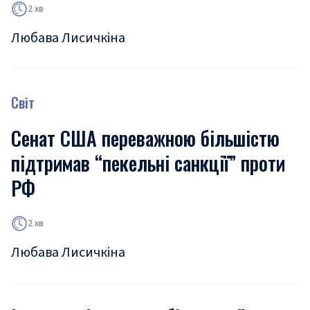
2 хв
Любава Лисичкіна
Світ
Сенат США переважною більшістю
підтримав “пекельні санкції” проти
РФ
2 хв
Любава Лисичкіна