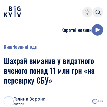
Короткі новини
Київ
Новини
Події
Шахрай виманив у видатного
вченого понад 11 млн грн «на
перевірку СБУ»
Галина Ворона
Г
В
4 хв
Автори