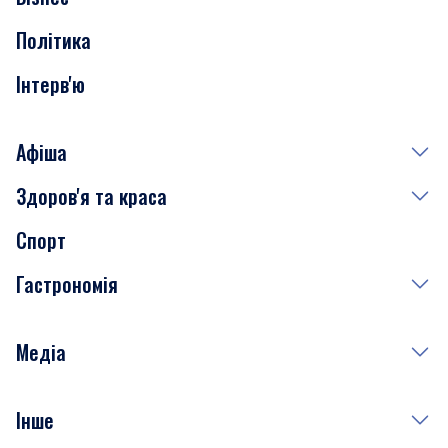
Транспорт
Політика
Інтерв'ю
Афіша
Здоров'я та краса
Сьогодні
Спорт
Завтра
Медицина
Гастрономія
Субота
Краса
Неділя
Здоров'я
Рецепти
Медіа
Куди сходити у столиці
Фото
Інше