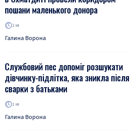
пошани маленького донора
2 хв
Галина Ворона
Службовий пес допоміг розшукати
дівчинку-підлітка, яка зникла після
сварки з батьками
1 хв
Галина Ворона