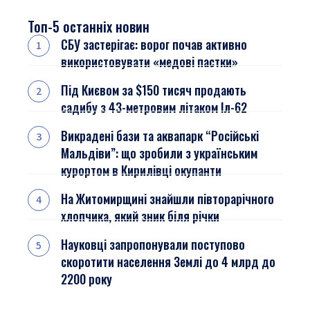
Топ-5 останніх новин
СБУ застерігає: ворог почав активно
використовувати «медові пастки»
Під Києвом за $150 тисяч продають
садибу з 43-метровим літаком Іл-62
Викрадені бази та аквапарк “Російські
Мальдіви”: що зробили з українським
курортом в Кирилівці окупанти
На Житомирщині знайшли півторарічного
хлопчика, який зник біля річки
Науковці запропонували поступово
скоротити населення Землі до 4 млрд до
2200 року