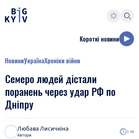
Короткі новини
Новини
Україна
Хроніки війни
Семеро людей дістали
поранень через удар РФ по
Дніпру
Любава Лисичкіна
Л
Л
1 хв
Автори