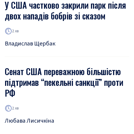
У США частково закрили парк після
двох нападів бобрів зі сказом
2 хв
Владислав Щербак
Сенат США переважною більшістю
підтримав “пекельні санкції” проти
РФ
2 хв
Любава Лисичкіна