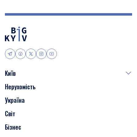
Київ
Нерухомість
Події
Україна
Скандали
Світ
Нерухомість
Бізнес
Транспорт