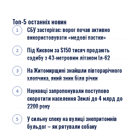
Топ-5 останніх новин
СБУ застерігає: ворог почав активно
використовувати «медові пастки»
Під Києвом за $150 тисяч продають
садибу з 43-метровим літаком Іл-62
На Житомирщині знайшли півторарічного
хлопчика, який зник біля річки
Науковці запропонували поступово
скоротити населення Землі до 4 млрд до
2200 року
У сильну спеку на вулиці знепритомнів
бульдог – як рятували собаку