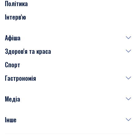
Політика
Інтерв'ю
Афіша
Здоров'я та краса
Сьогодні
Спорт
Завтра
Медицина
Гастрономія
Субота
Краса
Неділя
Здоров'я
Рецепти
Медіа
Куди сходити у столиці
Фото
Інше
Відео