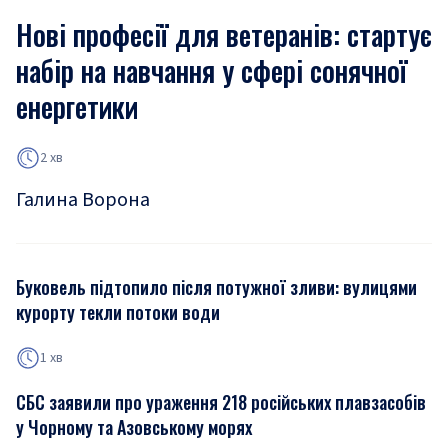
Нові професії для ветеранів: стартує
набір на навчання у сфері сонячної
енергетики
2 хв
Галина Ворона
Буковель підтопило після потужної зливи: вулицями
курорту текли потоки води
1 хв
СБС заявили про ураження 218 російських плавзасобів
у Чорному та Азовському морях