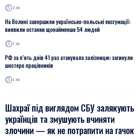
2 хв
На Волині завершили українсько-польські ексгумації:
виявили останки щонайменше 54 людей
1 хв
РФ за п’ять днів 41 раз атакувала залізницю: загинули
шестеро працівників
1 хв
Шахраї під виглядом СБУ залякують
українців та змушують вчиняти
злочини — як не потрапити на гачок